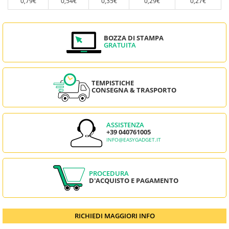
0,79€
0,54€
0,35€
0,29€
0,27€
BOZZA DI STAMPA
GRATUITA
TEMPISTICHE
CONSEGNA & TRASPORTO
ASSISTENZA
+39 040761005
INFO@EASYGADGET.IT
PROCEDURA
D'ACQUISTO E PAGAMENTO
RICHIEDI MAGGIORI INFO