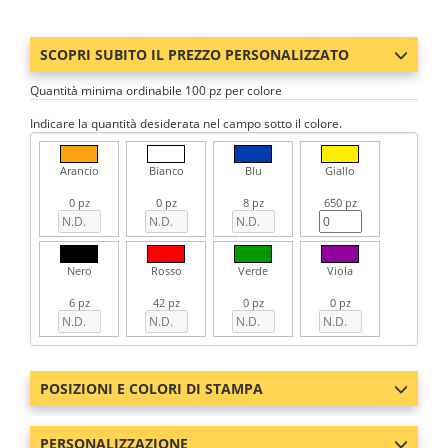
SCOPRI SUBITO IL PREZZO PERSONALIZZATO
Quantità minima ordinabile 100 pz per colore
Indicare la quantità desiderata nel campo sotto il colore.
Arancio
Bianco
Blu
Giallo
0 pz
0 pz
8 pz
650 pz
Nero
Rosso
Verde
Viola
6 pz
42 pz
0 pz
0 pz
POSIZIONI E COLORI DI STAMPA
PERSONALIZZAZIONE