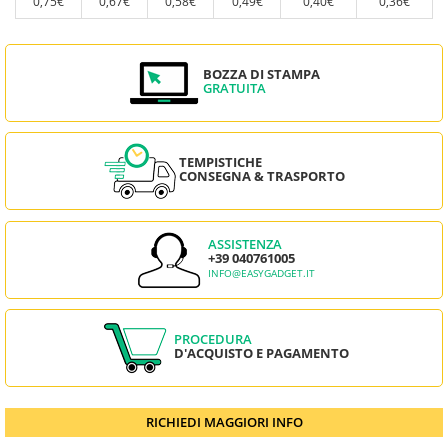
0,75€
0,67€
0,58€
0,49€
0,40€
0,36€
BOZZA DI STAMPA
GRATUITA
TEMPISTICHE
CONSEGNA & TRASPORTO
ASSISTENZA
+39 040761005
INFO@EASYGADGET.IT
PROCEDURA
D'ACQUISTO E PAGAMENTO
RICHIEDI MAGGIORI INFO