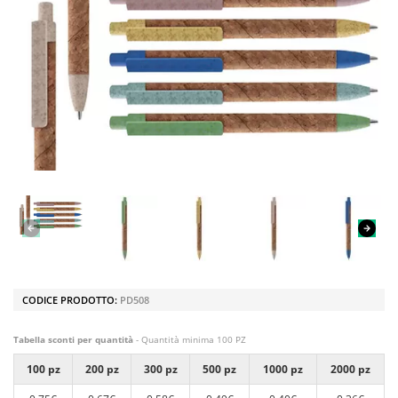
CODICE PRODOTTO:
PD508
Tabella sconti per quantità
- Quantità minima 100 PZ
100 pz
200 pz
300 pz
500 pz
1000 pz
2000 pz