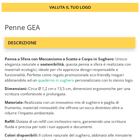
VALUTA IL TUO LOGO
Penne GEA
DESCRIZIONE
Penna a Sfera con Meccanismo a Scatto e Corpo in Sughero
: Unisce
eleganza naturale e
sostenibilità
, questa penna a sfera è realizzata con
materiali ecologici, ideale per chi apprezza design responsabile e
funzionalità. Perfetta come regalo promozionale eco-friendly magari
abbinandola ad un
quaderno in sughero
personalizzato con lo stesso logo.
Dimensioni:
Circa Ø 1,2 cm x 13,5 cm, dimensioni ergonomiche per una
scrittura confortevole e prolungata.
Materiale:
Realizzata con un innovativo mix di sughero e paglia di
frumento, materiali rinnovabili che offrono un tocco distintivo oltre a
ridurre l'impatto ambientale.
Refill:
Dotata di un refill con inchiostro nero, garantendo una scrittura
fluida e precisa per tutti i tuoi appunti e documenti.
Colori disponibili:
Il colore naturale del sughero, abbinato alle minuterie