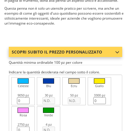
in paglia di frumento, dona alla penna un aspetto unico e accattivante.
Questa penna non è solo un utensile pratico per scrivere, ma anche un
esempio di come gli oggetti d'uso quotidiano possono essere sostenibili e
stilisticamente interessanti, ideale per aziende che vogliono promuovere
un'immagine eco-consapevole.
SCOPRI SUBITO IL PREZZO PERSONALIZZATO
Quantità minima ordinabile 100 pz per colore
Indicare la quantità desiderata nel campo sotto il colore.
Celeste
Blu
Ecru
Giallo
9050 pz
30 pz
50 pz
3300 pz
Rosa
Verde
2750 pz
4 pz