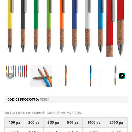
CODICE PRODOTTO:
PD531
Tabella sconti per quantità
- Quantità minima 100 PZ
100 pz
200 pz
300 pz
500 pz
1000 pz
2000 pz