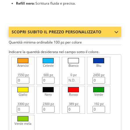
Refill nero:
Scrittura fluida e precisa.
SCOPRI SUBITO IL PREZZO PERSONALIZZATO
Quantità minima ordinabile 100 pz per colore
Indicare la quantità desiderata nel campo sotto il colore.
Arancio
Celeste
Bianco
Blu
1550 pz
600 pz
0 pz
2450 pz
Giallo
Nero
Rosso
Verde
3300 pz
2300 pz
389 pz
192 pz
Verde mela