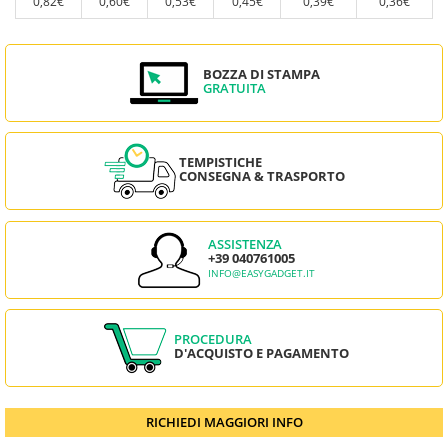
0,82€
0,60€
0,53€
0,45€
0,39€
0,36€
BOZZA DI STAMPA
GRATUITA
TEMPISTICHE
CONSEGNA & TRASPORTO
ASSISTENZA
+39 040761005
INFO@EASYGADGET.IT
PROCEDURA
D'ACQUISTO E PAGAMENTO
RICHIEDI MAGGIORI INFO