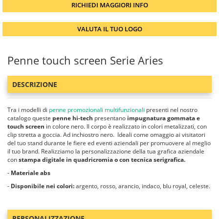
RICHIEDI MAGGIORI INFO
VALUTA IL TUO LOGO
Penne touch screen Serie Aries
DESCRIZIONE
Tra i modelli di
penne promozionali multifunzionali
presenti nel nostro
catalogo queste
penne hi-tech
presentano
impugnatura gommata e
touch screen
in colore nero. Il corpo è realizzato in colori metalizzati, con
clip stretta a goccia. Ad inchiostro nero. Ideali come omaggio ai visitatori
del tuo stand durante le fiere ed eventi aziendali per promuovere al meglio
il tuo brand. Realizziamo la personalizzazione della tua grafica aziendale
con
stampa digitale in quadricromia o con tecnica serigrafica.
-
Materiale abs
-
Disponibile nei colori:
argento, rosso, arancio, indaco, blu royal, celeste.
PERSONALIZZAZIONE