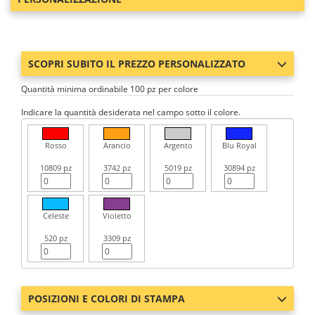
SCOPRI SUBITO IL PREZZO PERSONALIZZATO
Quantità minima ordinabile 100 pz per colore
Indicare la quantità desiderata nel campo sotto il colore.
Rosso
Arancio
Argento
Blu Royal
10809 pz
3742 pz
5019 pz
30894 pz
Celeste
Violetto
520 pz
3309 pz
POSIZIONI E COLORI DI STAMPA