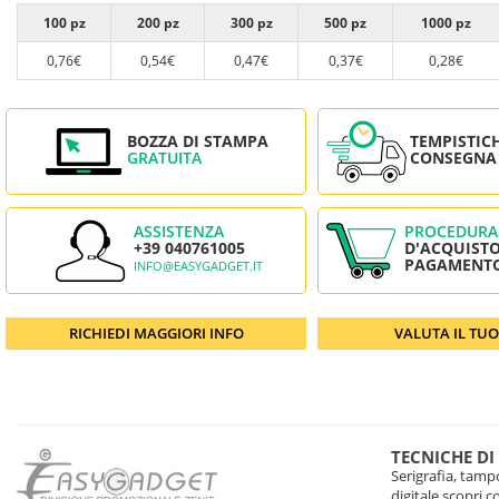
100 pz
200 pz
300 pz
500 pz
1000 pz
0,76€
0,54€
0,47€
0,37€
0,28€
BOZZA DI STAMPA
TEMPISTIC
GRATUITA
CONSEGNA
ASSISTENZA
PROCEDURA
+39 040761005
D'ACQUISTO
PAGAMENT
INFO@EASYGADGET.IT
RICHIEDI MAGGIORI INFO
VALUTA IL TU
TECNICHE DI
Serigrafia, tampo
digitale scopri 