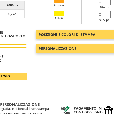
2000 pz
Arancio
10449 pz
0,24€
Giallo
9177 pz
Blu
HE
30014 pz
POSIZIONI E COLORI DI STAMPA
 & TRASPORTO
Nero
13993 pz
PERSONALIZZAZIONE
Bianco
 E
20900 pz
O
Rosso
12928 pz
O LOGO
 PERSONALIZZAZIONE
PAGAMENTO IN
grafia, incisione al laser, stampa
CONTRASSEGNO
come personalizziamo i nostri