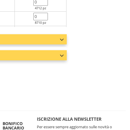
4712 pz
8710 pz
18003 pz
6198 pz
1859 pz
3 pz
ISCRIZIONE ALLA NEWSLETTER
BONIFICO
Per essere sempre aggiornato sulle novità o
BANCARIO