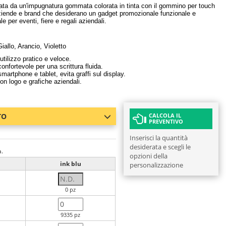
zata da un'impugnatura gommata colorata in tinta con il gommino per touch
aziende e brand che desiderano un gadget promozionale funzionale e
e per eventi, fiere e regali aziendali.
allo, Arancio, Violetto
tilizzo pratico e veloce.
nfortevole per una scrittura fluida.
artphone e tablet, evita graffi sul display.
on logo e grafiche aziendali.
TO
CALCOLA IL
PREVENTIVO
Inserisci la quantità
desiderata e scegli le
a.
opzioni della
ink blu
personalizzazione
0 pz
9335 pz