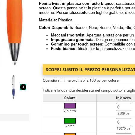
Penna twist in plastica con fusto bianco
, caratteriz
screen. Questa penna twist in plastica è perfetta per 
moderno.
Personalizzabile
con loghi e grafiche, è ideal
Materiale:
Plastica
Colori Disponibili:
Bianco, Nero, Rosso, Verde, Blu, Gi
Meccanismo twist:
Apertura a rotazione per un u
Impugnatura gommata:
Design ergonomico e co
Gommino per touch screen:
Compatibile con sm
Fusto bianco:
Ideale per la personalizzazione c
SCOPRI SUBITO IL PREZZO PERSONALIZZA
Quantità minima ordinabile 100 pz per colore
Indicare la quantità desiderata nel campo sotto la tagli
Colore
ink nero
Violetto
2509 pz
Verde
18070 pz