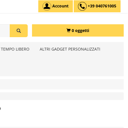
Account
+39 040761005
0 oggetti
 TEMPO LIBERO
ALTRI GADGET PERSONALIZZATI
o