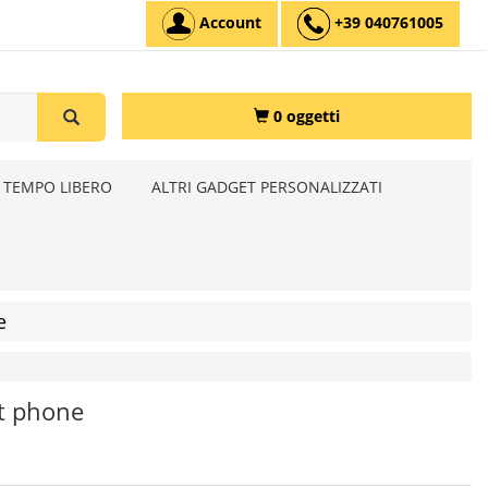
Account
+39 040761005
0 oggetti
 TEMPO LIBERO
ALTRI GADGET PERSONALIZZATI
e
t phone