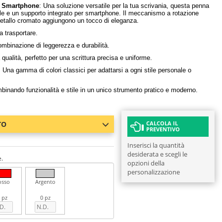
r Smartphone
: Una soluzione versatile per la tua scrivania, questa penna
le e un supporto integrato per smartphone. Il meccanismo a rotazione
 metallo cromato aggiungono un tocco di eleganza.
 trasportare.
ombinazione di leggerezza e durabilità.
a qualità, perfetto per una scrittura precisa e uniforme.
Una gamma di colori classici per adattarsi a ogni stile personale o
nando funzionalità e stile in un unico strumento pratico e moderno.
TO
CALCOLA IL
PREVENTIVO
Inserisci la quantità
desiderata e scegli le
e.
opzioni della
personalizzazione
osso
Argento
 pz
0 pz