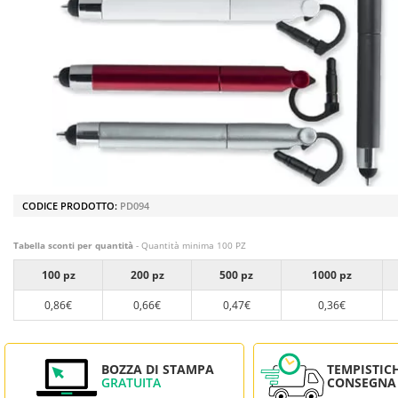
CODICE PRODOTTO:
PD094
Tabella sconti per quantità
- Quantità minima 100 PZ
100 pz
200 pz
500 pz
1000 pz
0,86€
0,66€
0,47€
0,36€
BOZZA DI STAMPA
TEMPISTIC
GRATUITA
CONSEGNA