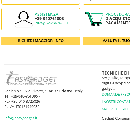
ASSISTENZA
PROCEDURA
+39 040761005
D'ACQUISTO
PAGAMENT
INFO@EASYGADGET.IT
RICHIEDI MAGGIORI INFO
VALUTA IL TU
TECNICHE DI
Serigrafia, tampo
digitale scopri 
gadget.
Zenit s.n.c. - Via Rivalto, 1 34137
Trieste
- Italy -
DOMANDE FREQ
Tel.
+39-040-761005
-
Fax +39-040-3725826 -
I NOSTRI CONTAT
P. IVA: IT01219460324 -
MAPPA DEL SITO
info@easygadget.it
Gadget Conseg