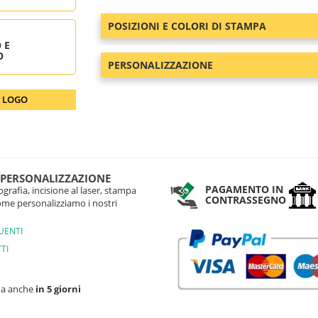
POSIZIONI E COLORI DI STAMPA
 E
O
PERSONALIZZAZIONE
O LOGO
 PERSONALIZZAZIONE
PAGAMENTO IN
grafia, incisione al laser, stampa
CONTRASSEGNO
come personalizziamo i nostri
UENTI
TI
na anche
in 5 giorni