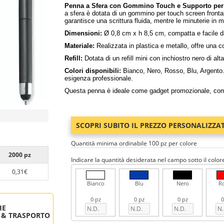
Penna a Sfera con Gommino Touch e Supporto pe
a sfera è dotata di un gommino per touch screen fronta
garantisce una scrittura fluida, mentre le minuterie in
Dimensioni:
Ø 0,8 cm x h 8,5 cm, compatta e facile da
Materiale:
Realizzata in plastica e metallo, offre una c
Refill:
Dotata di un refill mini con inchiostro nero di alt
Colori disponibili:
Bianco, Nero, Rosso, Blu, Argento. 
esigenza professionale.
Questa penna è ideale come gadget promozionale, combi
SCOPRI SUBITO IL PREZZO PERSONALIZZA
Quantità minima ordinabile 100 pz per colore
2000 pz
Indicare la quantità desiderata nel campo sotto il color
0,31€
Bianco
Blu
Nero
R
0 pz
0 pz
0 pz
0
HE
 & TRASPORTO