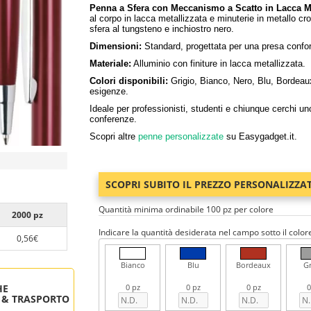
Penna a Sfera con Meccanismo a Scatto in Lacca Me
al corpo in lacca metallizzata e minuterie in metallo cro
sfera al tungsteno e inchiostro nero.
Dimensioni:
Standard, progettata per una presa confor
Materiale:
Alluminio con finiture in lacca metallizzata.
Colori disponibili:
Grigio, Bianco, Nero, Blu, Bordeaux, 
esigenze.
Ideale per professionisti, studenti e chiunque cerchi uno 
conferenze.
Scopri altre
penne personalizzate
su Easygadget.it.
SCOPRI SUBITO IL PREZZO PERSONALIZZA
Quantità minima ordinabile 100 pz per colore
2000 pz
Indicare la quantità desiderata nel campo sotto il color
0,56€
Bianco
Blu
Bordeaux
Gr
HE
0 pz
0 pz
0 pz
0
 & TRASPORTO