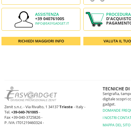
ASSISTENZA
PROCEDURA
+39 040761005
D'ACQUISTO
PAGAMENT
INFO@EASYGADGET.IT
RICHIEDI MAGGIORI INFO
VALUTA IL TU
TECNICHE DI
Serigrafia, tampo
digitale scopri 
gadget.
Zenit s.n.c. - Via Rivalto, 1 34137
Trieste
- Italy -
DOMANDE FREQ
Tel.
+39-040-761005
-
Fax +39-040-3725826 -
I NOSTRI CONTAT
P. IVA: IT01219460324 -
MAPPA DEL SITO