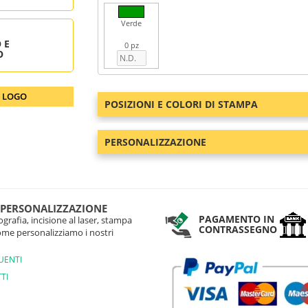
Verde
 E
0 pz
O
O LOGO
POSIZIONI E COLORI DI STAMPA
PERSONALIZZAZIONE
 PERSONALIZZAZIONE
PAGAMENTO IN
grafia, incisione al laser, stampa
CONTRASSEGNO
come personalizziamo i nostri
UENTI
TI