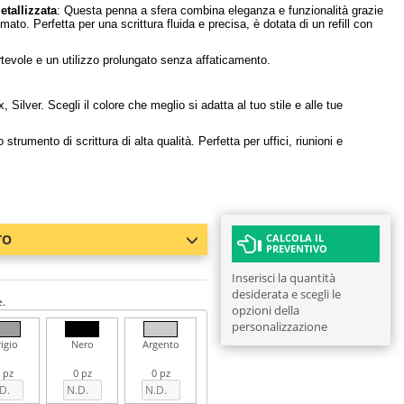
tallizzata
: Questa penna a sfera combina eleganza e funzionalità grazie
mato. Perfetta per una scrittura fluida e precisa, è dotata di un refill con
tevole e un utilizzo prolungato senza affaticamento.
Silver. Scegli il colore che meglio si adatta al tuo stile e alle tue
strumento di scrittura di alta qualità. Perfetta per uffici, riunioni e
TO
CALCOLA IL
PREVENTIVO
Inserisci la quantità
desiderata e scegli le
e.
opzioni della
personalizzazione
igio
Nero
Argento
 pz
0 pz
0 pz