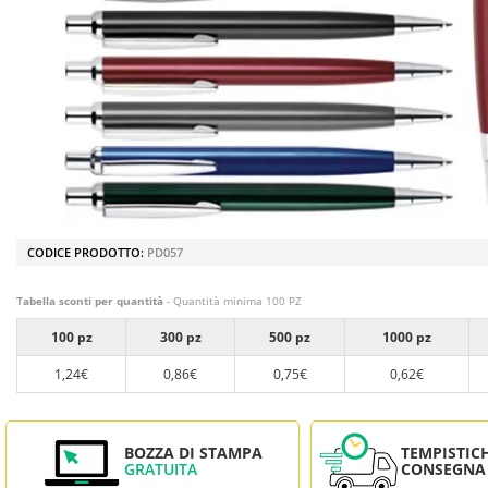
CODICE PRODOTTO:
PD057
Tabella sconti per quantità
- Quantità minima 100 PZ
100 pz
300 pz
500 pz
1000 pz
1,24€
0,86€
0,75€
0,62€
BOZZA DI STAMPA
TEMPISTIC
GRATUITA
CONSEGNA