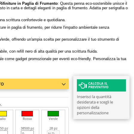
ifiniture in Paglia di Frumento
: Questa penna eco-sostenibile unisce il
to in carta e dettagli eleganti in paglia di frumento. Adatta per serigrafia o
a scrittura confortevole e quotidiana.
ture in paglia di frumento, per ridurre l'impatto ambientale senza
Verde, offrendo un'ampia scelta per personalizzare il tuo strumento di
e, con refill nero di alta qualità per una scrittura fluida.
deale come gadget promozionale per eventi eco-friendly. Personalizza la tua
TO
CALCOLA IL
PREVENTIVO
Inserisci la quantità
desiderata e scegli le
e.
opzioni della
personalizzazione
allo
Rosso
Verde
50 pz
38500 pz
28 pz