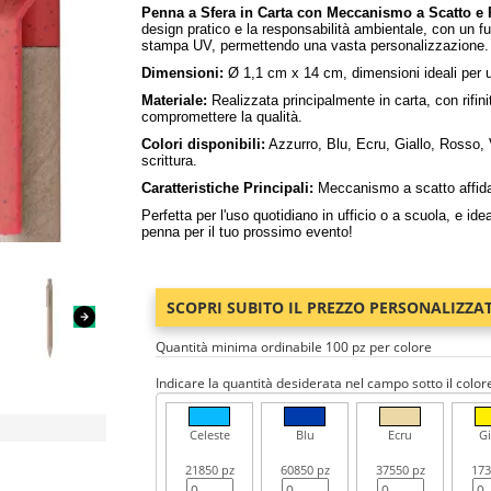
Penna a Sfera in Carta con Meccanismo a Scatto e R
design pratico e la responsabilità ambientale, con un fus
stampa UV, permettendo una vasta personalizzazione.
Dimensioni:
Ø 1,1 cm x 14 cm, dimensioni ideali per un
Materiale:
Realizzata principalmente in carta, con rifini
compromettere la qualità.
Colori disponibili:
Azzurro, Blu, Ecru, Giallo, Rosso, 
scrittura.
Caratteristiche Principali:
Meccanismo a scatto affidabil
Perfetta per l'uso quotidiano in ufficio o a scuola, e i
penna per il tuo prossimo evento!
SCOPRI SUBITO IL PREZZO PERSONALIZZA
Quantità minima ordinabile 100 pz per colore
Indicare la quantità desiderata nel campo sotto il color
Celeste
Blu
Ecru
Gi
21850 pz
60850 pz
37550 pz
173