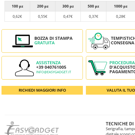
100 pz
200 pz
300 pz
500 pz
1000 pz
0,62€
0,55€
0,47€
0,37€
0,28€
BOZZA DI STAMPA
TEMPISTIC
GRATUITA
CONSEGNA
ASSISTENZA
PROCEDURA
+39 040761005
D'ACQUISTO
PAGAMENT
INFO@EASYGADGET.IT
RICHIEDI MAGGIORI INFO
VALUTA IL TU
TECNICHE DI
Serigrafia, tampo
digitale scopri 