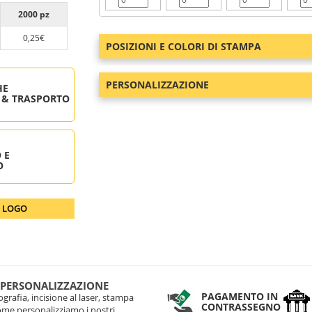
2000 pz
0,25€
POSIZIONI E COLORI DI STAMPA
PERSONALIZZAZIONE
HE
 & TRASPORTO
 E
O
O LOGO
 PERSONALIZZAZIONE
PAGAMENTO IN
grafia, incisione al laser, stampa
CONTRASSEGNO
come personalizziamo i nostri