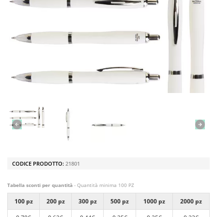
CODICE PRODOTTO:
21801
Tabella sconti per quantità
- Quantità minima 100 PZ
100 pz
200 pz
300 pz
500 pz
1000 pz
2000 pz