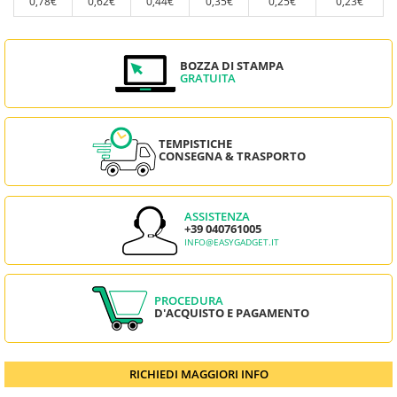
0,78€
0,62€
0,44€
0,35€
0,25€
0,23€
BOZZA DI STAMPA
GRATUITA
TEMPISTICHE
CONSEGNA & TRASPORTO
ASSISTENZA
+39 040761005
INFO@EASYGADGET.IT
PROCEDURA
D'ACQUISTO E PAGAMENTO
RICHIEDI MAGGIORI INFO