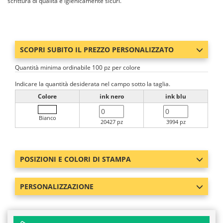
scrittura di qualità e igienicamente sicuri.
SCOPRI SUBITO IL PREZZO PERSONALIZZATO
Quantità minima ordinabile 100 pz per colore
Indicare la quantità desiderata nel campo sotto la taglia.
Colore
ink nero
ink blu
Bianco
20427 pz
3994 pz
POSIZIONI E COLORI DI STAMPA
PERSONALIZZAZIONE