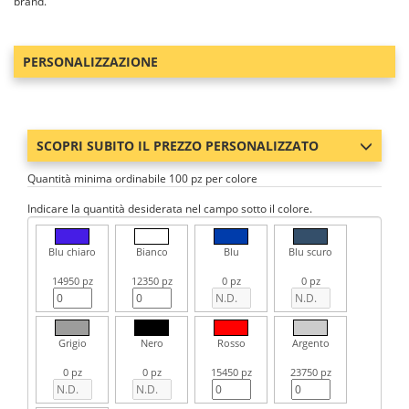
brand.
PERSONALIZZAZIONE
SCOPRI SUBITO IL PREZZO PERSONALIZZATO
Quantità minima ordinabile 100 pz per colore
Indicare la quantità desiderata nel campo sotto il colore.
Blu chiaro
Bianco
Blu
Blu scuro
14950 pz
12350 pz
0 pz
0 pz
Grigio
Nero
Rosso
Argento
0 pz
0 pz
15450 pz
23750 pz