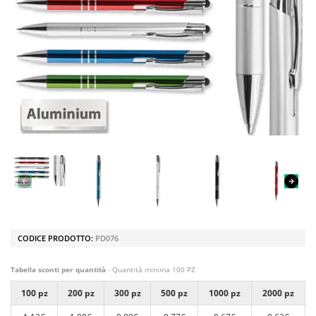
CODICE PRODOTTO:
PD076
Tabella sconti per quantità
- Quantità minima 100 PZ
100 pz
200 pz
300 pz
500 pz
1000 pz
2000 pz