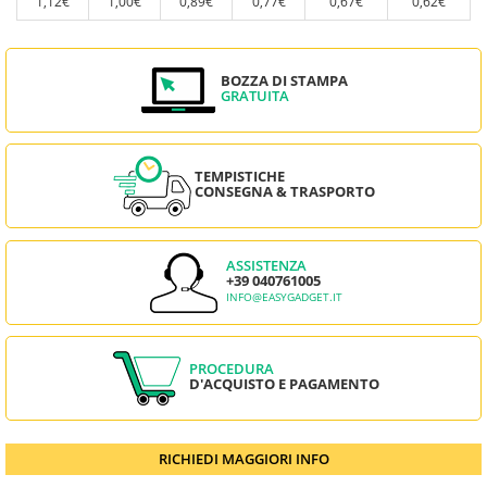
1,12€
1,00€
0,89€
0,77€
0,67€
0,62€
BOZZA DI STAMPA
GRATUITA
TEMPISTICHE
CONSEGNA & TRASPORTO
ASSISTENZA
+39 040761005
INFO@EASYGADGET.IT
PROCEDURA
D'ACQUISTO E PAGAMENTO
RICHIEDI MAGGIORI INFO