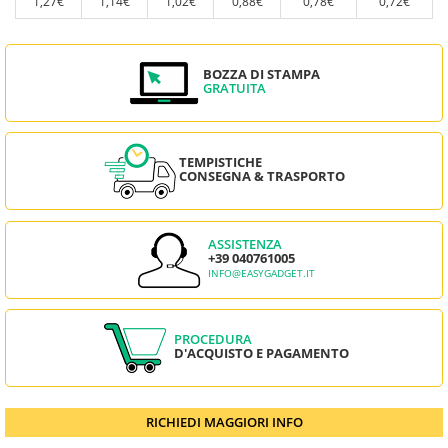
1,27€
1,14€
1,02€
0,88€
0,78€
0,72€
BOZZA DI STAMPA
GRATUITA
TEMPISTICHE
CONSEGNA & TRASPORTO
ASSISTENZA
+39 040761005
INFO@EASYGADGET.IT
PROCEDURA
D'ACQUISTO E PAGAMENTO
RICHIEDI MAGGIORI INFO