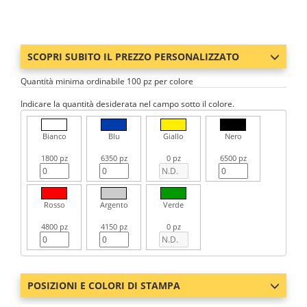
SCOPRI SUBITO IL PREZZO PERSONALIZZATO
Quantità minima ordinabile 100 pz per colore
Indicare la quantità desiderata nel campo sotto il colore.
Bianco
Blu
Giallo
Nero
1800 pz
6350 pz
0 pz
6500 pz
Rosso
Argento
Verde
4800 pz
4150 pz
0 pz
POSIZIONI E COLORI DI STAMPA