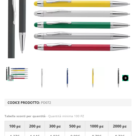
CODICE PRODOTTO:
PD072
Tabella sconti per quantità
- Quantità minima 100 PZ
100 pz
200 pz
300 pz
500 pz
1000 pz
2000 pz