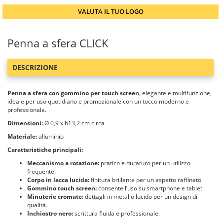
VALUTA IL TUO LOGO
Penna a sfera CLICK
DESCRIZIONE
Penna a sfera con gommino per touch screen
, elegante e multifunzione,
ideale per uso quotidiano e promozionale con un tocco moderno e
professionale.
Dimensioni:
Ø 0,9 x h13,2 cm circa
Materiale:
alluminio
Caratteristiche principali:
Meccanismo a rotazione:
pratico e duraturo per un utilizzo
frequente.
Corpo in lacca lucida:
finitura brillante per un aspetto raffinato.
Gommino touch screen:
consente l’uso su smartphone e tablet.
Minuterie cromate:
dettagli in metallo lucido per un design di
qualità.
Inchiostro nero:
scrittura fluida e professionale.