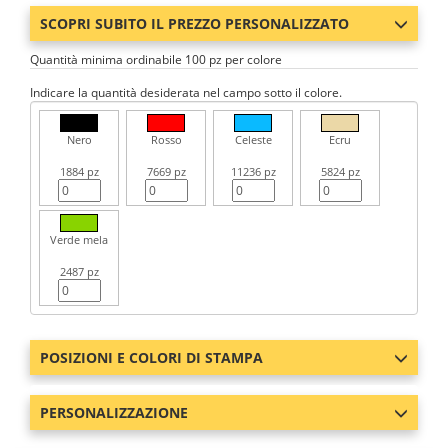
SCOPRI SUBITO IL PREZZO PERSONALIZZATO
Quantità minima ordinabile 100 pz per colore
Indicare la quantità desiderata nel campo sotto il colore.
Nero
Rosso
Celeste
Ecru
1884 pz
7669 pz
11236 pz
5824 pz
Verde mela
2487 pz
POSIZIONI E COLORI DI STAMPA
PERSONALIZZAZIONE