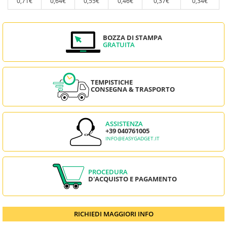
0,71€
0,64€
0,55€
0,46€
0,37€
0,34€
BOZZA DI STAMPA
GRATUITA
TEMPISTICHE
CONSEGNA & TRASPORTO
ASSISTENZA
+39 040761005
INFO@EASYGADGET.IT
PROCEDURA
D'ACQUISTO E PAGAMENTO
RICHIEDI MAGGIORI INFO