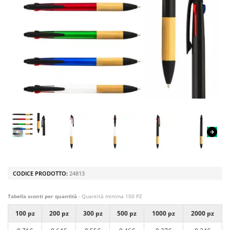
CODICE PRODOTTO:
24813
Tabella sconti per quantità
- Quantità minima 100 PZ
100 pz
200 pz
300 pz
500 pz
1000 pz
2000 pz