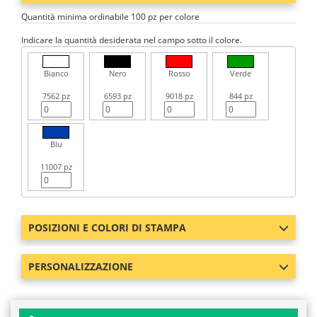
Quantità minima ordinabile 100 pz per colore
Indicare la quantità desiderata nel campo sotto il colore.
Bianco
Nero
Rosso
Verde
7562 pz
6593 pz
9018 pz
844 pz
Blu
11007 pz
POSIZIONI E COLORI DI STAMPA
PERSONALIZZAZIONE