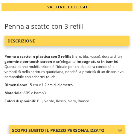
VALUTA IL TUO LOGO
Penna a scatto con 3 refill
DESCRIZIONE
Penna a scatto in plastica con 3 refills
(nero, blu, rosso), dotata di un
gommino per touch screen
e un'elegante
impugnatura in bambù
.
Questa penna multifunzione è l'ideale per chi desidera comodità e
versatilità nella scrittura quotidiana, nonché la praticità di un dispositivo
compatibile con schermi touch.
Dimensione:
15 cm x 1,2 cm di diametro.
Materiale:
ABS e bambù.
Colori disponibili:
Blu, Verde, Rosso, Nero, Bianco.
SCOPRI SUBITO IL PREZZO PERSONALIZZATO