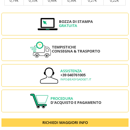
0,74€
0,53€
0,46€
0,36€
0,27€
0,22€
BOZZA DI STAMPA
GRATUITA
TEMPISTICHE
CONSEGNA & TRASPORTO
ASSISTENZA
+39 040761005
INFO@EASYGADGET.IT
PROCEDURA
D'ACQUISTO E PAGAMENTO
RICHIEDI MAGGIORI INFO