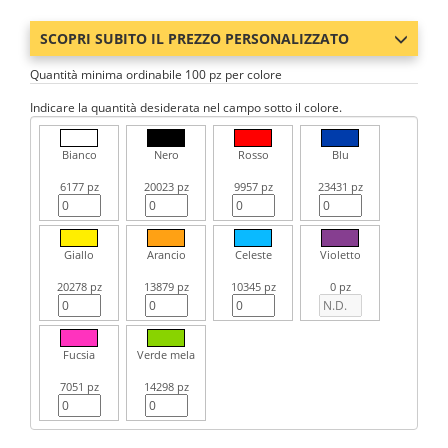
SCOPRI SUBITO IL PREZZO PERSONALIZZATO
Quantità minima ordinabile 100 pz per colore
Indicare la quantità desiderata nel campo sotto il colore.
Bianco
Nero
Rosso
Blu
6177 pz
20023 pz
9957 pz
23431 pz
Giallo
Arancio
Celeste
Violetto
20278 pz
13879 pz
10345 pz
0 pz
Fucsia
Verde mela
7051 pz
14298 pz