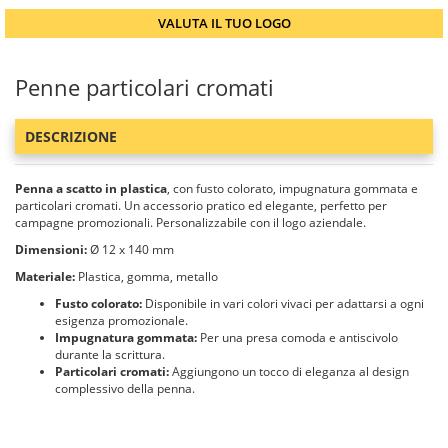
VALUTA IL TUO LOGO
Penne particolari cromati
DESCRIZIONE
Penna a scatto in plastica
, con fusto colorato, impugnatura gommata e
particolari cromati. Un accessorio pratico ed elegante, perfetto per
campagne promozionali. Personalizzabile con il logo aziendale.
Dimensioni:
Ø 12 x 140 mm
Materiale:
Plastica, gomma, metallo
Fusto colorato:
Disponibile in vari colori vivaci per adattarsi a ogni
esigenza promozionale.
Impugnatura gommata:
Per una presa comoda e antiscivolo
durante la scrittura.
Particolari cromati:
Aggiungono un tocco di eleganza al design
complessivo della penna.