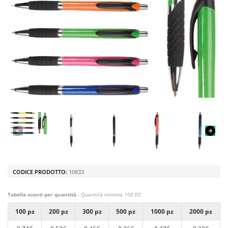
CODICE PRODOTTO:
10833
Tabella sconti per quantità
- Quantità minima 100 PZ
100 pz
200 pz
300 pz
500 pz
1000 pz
2000 pz