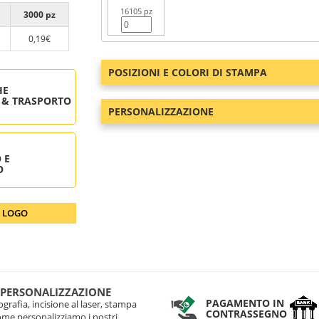
16105 pz
3000 pz
0,19€
POSIZIONI E COLORI DI STAMPA
HE
 & TRASPORTO
PERSONALIZZAZIONE
 E
O
O LOGO
 PERSONALIZZAZIONE
PAGAMENTO IN
grafia, incisione al laser, stampa
CONTRASSEGNO
come personalizziamo i nostri