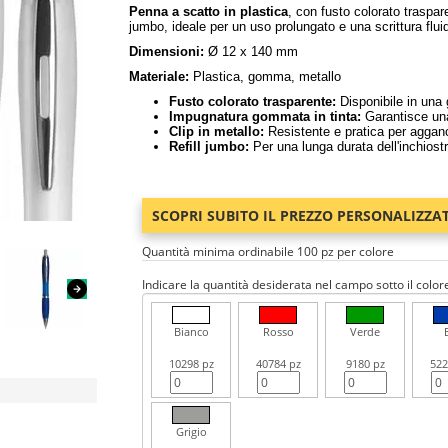
Penna a scatto in plastica
, con fusto colorato traspar
jumbo, ideale per un uso prolungato e una scrittura flui
Dimensioni:
Ø 12 x 140 mm
Materiale:
Plastica, gomma, metallo
Fusto colorato trasparente:
Disponibile in una 
Impugnatura gommata in tinta:
Garantisce una
Clip in metallo:
Resistente e pratica per agganc
Refill jumbo:
Per una lunga durata dell'inchiostr
SCOPRI SUBITO IL PREZZO PERSONALIZZA
Quantità minima ordinabile 100 pz per colore
Indicare la quantità desiderata nel campo sotto il color
Bianco
Rosso
Verde
10298 pz
40784 pz
9180 pz
522
Grigio