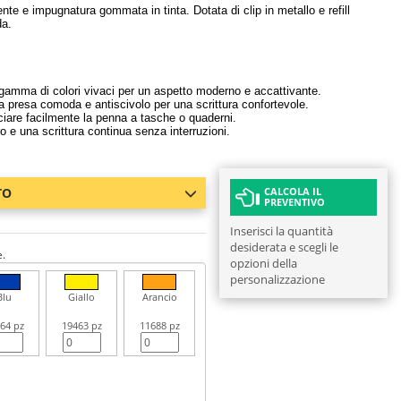
ente e impugnatura gommata in tinta. Dotata di clip in metallo e refill
da.
gamma di colori vivaci per un aspetto moderno e accattivante.
 presa comoda e antiscivolo per una scrittura confortevole.
iare facilmente la penna a tasche o quaderni.
o e una scrittura continua senza interruzioni.
TO
CALCOLA IL
PREVENTIVO
Inserisci la quantità
desiderata e scegli le
e.
opzioni della
personalizzazione
Blu
Giallo
Arancio
64 pz
19463 pz
11688 pz