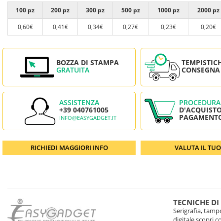
100 pz
200 pz
300 pz
500 pz
1000 pz
2000 pz
0,60€
0,41€
0,34€
0,27€
0,23€
0,20€
BOZZA DI STAMPA
TEMPISTIC
GRATUITA
CONSEGNA
ASSISTENZA
PROCEDURA
+39 040761005
D'ACQUISTO
PAGAMENT
INFO@EASYGADGET.IT
RICHIEDI MAGGIORI INFO
VALUTA IL TU
TECNICHE DI
Serigrafia, tampo
digitale scopri 