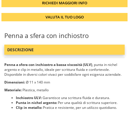
RICHIEDI MAGGIORI INFO
VALUTA IL TUO LOGO
Penna a sfera con inchiostro
DESCRIZIONE
Penna a sfera con inchiostro a bassa viscosità (ULV)
, punta in nichel
argento e clip in metallo, ideale per scrittura fluida e confortevole.
Disponibile in diversi colori vivaci per soddisfare ogni esigenza aziendale.
Dimensioni:
Ø 11 x 140 mm
Materiale:
Plastica, metallo
Inchiostro ULV:
Garantisce una scrittura fluida e duratura.
Punta in nichel argento:
Per una qualità di scrittura superiore.
Clip in metallo:
Pratica e resistente, per un utilizzo quotidiano.