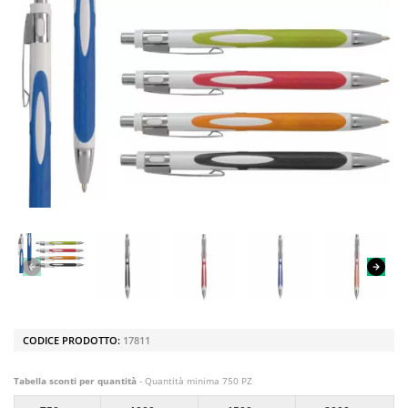
CODICE PRODOTTO:
17811
Tabella sconti per quantità
- Quantità minima 750 PZ