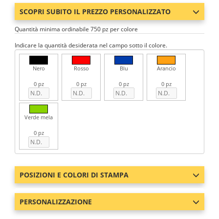
SCOPRI SUBITO IL PREZZO PERSONALIZZATO
Quantità minima ordinabile 750 pz per colore
Indicare la quantità desiderata nel campo sotto il colore.
Nero
Rosso
Blu
Arancio
0 pz
0 pz
0 pz
0 pz
Verde mela
0 pz
POSIZIONI E COLORI DI STAMPA
PERSONALIZZAZIONE