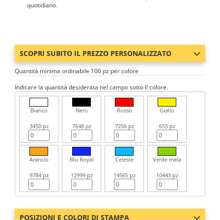
quotidiano.
SCOPRI SUBITO IL PREZZO PERSONALIZZATO
Quantità minima ordinabile 100 pz per colore
Indicare la quantità desiderata nel campo sotto il colore.
Bianco
Nero
Rosso
Giallo
3450 pz
7648 pz
7256 pz
655 pz
Arancio
Blu Royal
Celeste
Verde mela
9784 pz
12999 pz
14565 pz
10443 pz
POSIZIONI E COLORI DI STAMPA