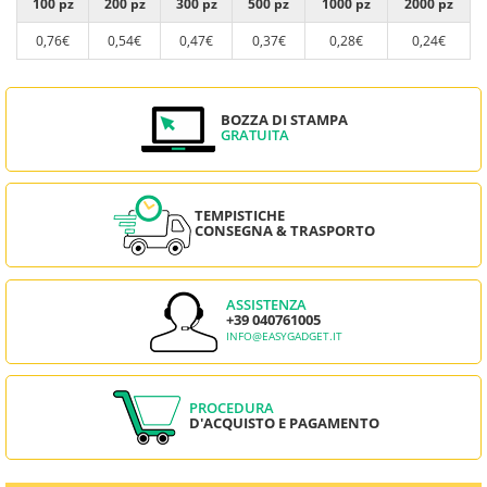
100 pz
200 pz
300 pz
500 pz
1000 pz
2000 pz
0,76€
0,54€
0,47€
0,37€
0,28€
0,24€
BOZZA DI STAMPA
GRATUITA
TEMPISTICHE
CONSEGNA & TRASPORTO
ASSISTENZA
+39 040761005
INFO@EASYGADGET.IT
PROCEDURA
D'ACQUISTO E PAGAMENTO