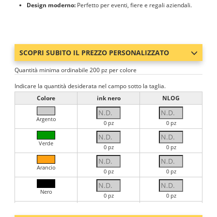
Design moderno:
Perfetto per eventi, fiere e regali aziendali.
SCOPRI SUBITO IL PREZZO PERSONALIZZATO
Quantità minima ordinabile 200 pz per colore
Indicare la quantità desiderata nel campo sotto la taglia.
Colore
ink nero
NLOG
Argento
0 pz
0 pz
Verde
0 pz
0 pz
Arancio
0 pz
0 pz
Nero
0 pz
0 pz
Blu Royal