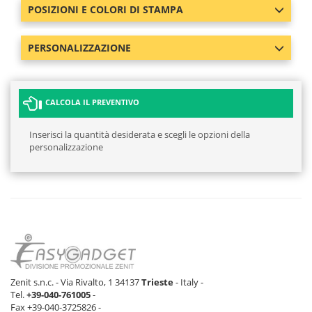
0 pz
0 pz
POSIZIONI E COLORI DI STAMPA
Rosso
0 pz
0 pz
PERSONALIZZAZIONE
CALCOLA IL PREVENTIVO
Inserisci la quantità desiderata e scegli le opzioni della
personalizzazione
Zenit s.n.c. - Via Rivalto, 1 34137
Trieste
- Italy -
Tel.
+39-040-761005
-
Fax +39-040-3725826 -