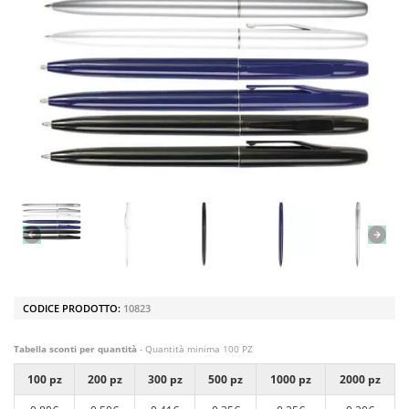
CODICE PRODOTTO:
10823
Tabella sconti per quantità
- Quantità minima 100 PZ
100 pz
200 pz
300 pz
500 pz
1000 pz
2000 pz