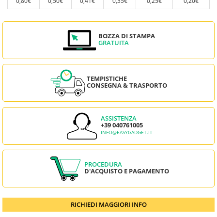
0,80€
0,50€
0,41€
0,35€
0,25€
0,20€
BOZZA DI STAMPA
GRATUITA
TEMPISTICHE
CONSEGNA & TRASPORTO
ASSISTENZA
+39 040761005
INFO@EASYGADGET.IT
PROCEDURA
D'ACQUISTO E PAGAMENTO
RICHIEDI MAGGIORI INFO