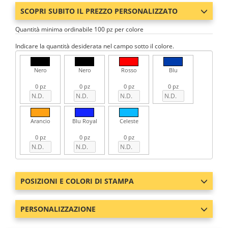
SCOPRI SUBITO IL PREZZO PERSONALIZZATO
Quantità minima ordinabile 100 pz per colore
Indicare la quantità desiderata nel campo sotto il colore.
Nero
Nero
Rosso
Blu
0 pz
0 pz
0 pz
0 pz
Arancio
Blu Royal
Celeste
0 pz
0 pz
0 pz
POSIZIONI E COLORI DI STAMPA
PERSONALIZZAZIONE