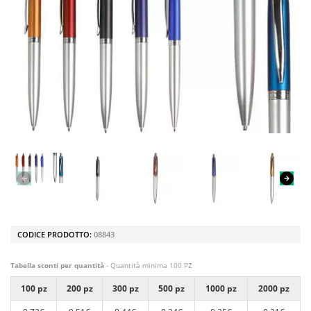
CODICE PRODOTTO:
08843
Tabella sconti per quantità
- Quantità minima 100 PZ
100 pz
200 pz
300 pz
500 pz
1000 pz
2000 pz