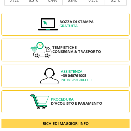
0,72€
0,51€
0,44€
0,34€
0,25€
0,21€
BOZZA DI STAMPA
GRATUITA
TEMPISTICHE
CONSEGNA & TRASPORTO
ASSISTENZA
+39 040761005
INFO@EASYGADGET.IT
PROCEDURA
D'ACQUISTO E PAGAMENTO
RICHIEDI MAGGIORI INFO