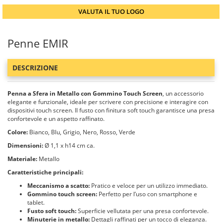
VALUTA IL TUO LOGO
Penne EMIR
DESCRIZIONE
Penna a Sfera in Metallo con Gommino Touch Screen
, un accessorio
elegante e funzionale, ideale per scrivere con precisione e interagire con
dispositivi touch screen. Il fusto con finitura soft touch garantisce una presa
confortevole e un aspetto raffinato.
Colore:
Bianco, Blu, Grigio, Nero, Rosso, Verde
Dimensioni:
Ø 1,1 x h14 cm ca.
Materiale:
Metallo
Caratteristiche principali:
Meccanismo a scatto:
Pratico e veloce per un utilizzo immediato.
Gommino touch screen:
Perfetto per l’uso con smartphone e
tablet.
Fusto soft touch:
Superficie vellutata per una presa confortevole.
Minuterie in metallo:
Dettagli raffinati per un tocco di eleganza.