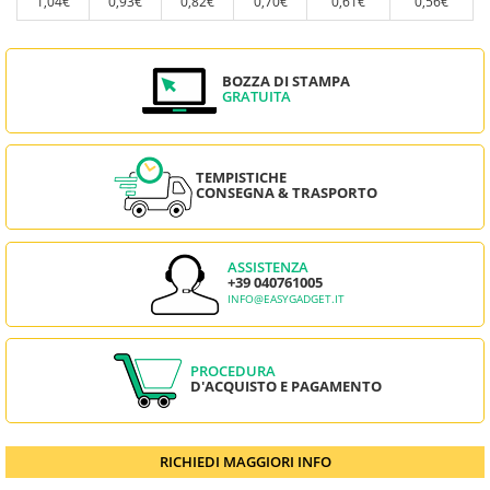
1,04€
0,93€
0,82€
0,70€
0,61€
0,56€
BOZZA DI STAMPA
GRATUITA
TEMPISTICHE
CONSEGNA & TRASPORTO
ASSISTENZA
+39 040761005
INFO@EASYGADGET.IT
PROCEDURA
D'ACQUISTO E PAGAMENTO
RICHIEDI MAGGIORI INFO