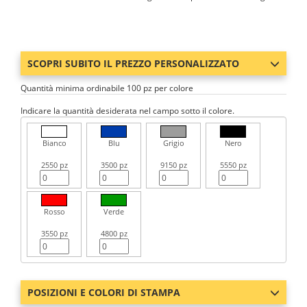
SCOPRI SUBITO IL PREZZO PERSONALIZZATO
Quantità minima ordinabile 100 pz per colore
Indicare la quantità desiderata nel campo sotto il colore.
Bianco
Blu
Grigio
Nero
2550 pz
3500 pz
9150 pz
5550 pz
Rosso
Verde
3550 pz
4800 pz
POSIZIONI E COLORI DI STAMPA