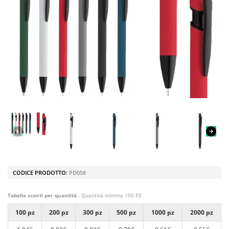
CODICE PRODOTTO:
PD058
Tabella sconti per quantità
- Quantità minima 100 PZ
100 pz
200 pz
300 pz
500 pz
1000 pz
2000 pz