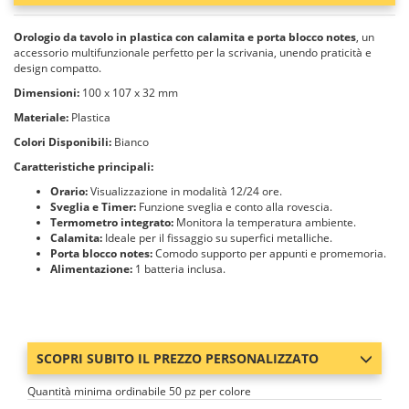
Orologio da tavolo in plastica con calamita e porta blocco notes
, un
accessorio multifunzionale perfetto per la scrivania, unendo praticità e
design compatto.
Dimensioni:
100 x 107 x 32 mm
Materiale:
Plastica
Colori Disponibili:
Bianco
Caratteristiche principali:
Orario:
Visualizzazione in modalità 12/24 ore.
Sveglia e Timer:
Funzione sveglia e conto alla rovescia.
Termometro integrato:
Monitora la temperatura ambiente.
Calamita:
Ideale per il fissaggio su superfici metalliche.
Porta blocco notes:
Comodo supporto per appunti e promemoria.
Alimentazione:
1 batteria inclusa.
SCOPRI SUBITO IL PREZZO PERSONALIZZATO
Quantità minima ordinabile 50 pz per colore