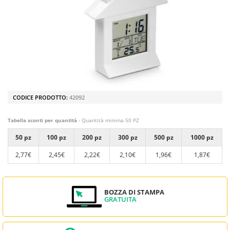
CODICE PRODOTTO:
42092
Tabella sconti per quantità
- Quantità minima 50 PZ
50 pz
100 pz
200 pz
300 pz
500 pz
1000 pz
2,77€
2,45€
2,22€
2,10€
1,96€
1,87€
BOZZA DI STAMPA
GRATUITA