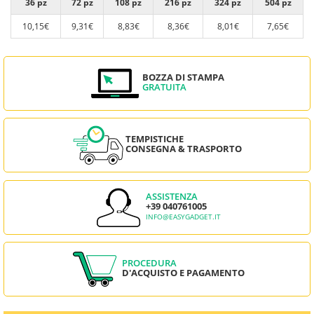
36 pz
72 pz
108 pz
216 pz
324 pz
504 pz
10,15€
9,31€
8,83€
8,36€
8,01€
7,65€
BOZZA DI STAMPA
GRATUITA
TEMPISTICHE
CONSEGNA & TRASPORTO
ASSISTENZA
+39 040761005
INFO@EASYGADGET.IT
PROCEDURA
D'ACQUISTO E PAGAMENTO