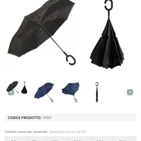
CODICE PRODOTTO:
19501
Tabella sconti per quantità
- Quantità minima 36 PZ