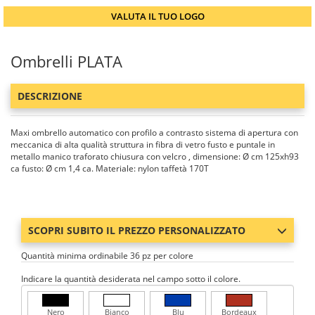
VALUTA IL TUO LOGO
Ombrelli PLATA
DESCRIZIONE
Maxi ombrello automatico con profilo a contrasto sistema di apertura con
meccanica di alta qualità struttura in fibra di vetro fusto e puntale in
metallo manico traforato chiusura con velcro , dimensione: Ø cm 125xh93
ca fusto: Ø cm 1,4 ca. Materiale: nylon taffetà 170T
SCOPRI SUBITO IL PREZZO PERSONALIZZATO
Quantità minima ordinabile 36 pz per colore
Indicare la quantità desiderata nel campo sotto il colore.
Nero
Bianco
Blu
Bordeaux