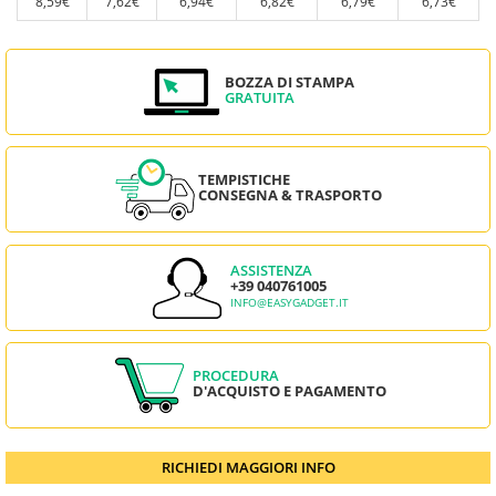
8,59€
7,62€
6,94€
6,82€
6,79€
6,73€
BOZZA DI STAMPA
GRATUITA
TEMPISTICHE
CONSEGNA & TRASPORTO
ASSISTENZA
+39 040761005
INFO@EASYGADGET.IT
PROCEDURA
D'ACQUISTO E PAGAMENTO
RICHIEDI MAGGIORI INFO