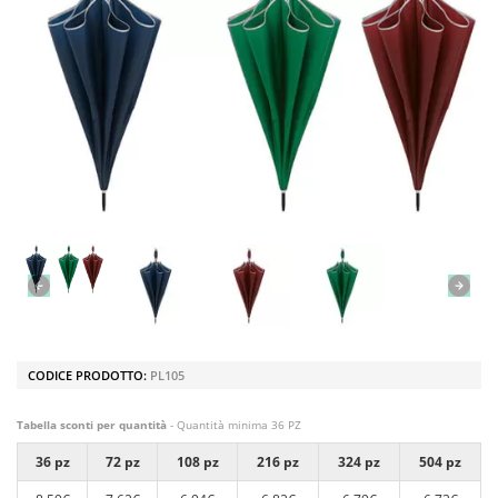
CODICE PRODOTTO:
PL105
Tabella sconti per quantità
- Quantità minima 36 PZ
36 pz
72 pz
108 pz
216 pz
324 pz
504 pz