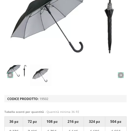
CODICE PRODOTTO:
19502
Tabella sconti per quantità
- Quantità minima 36 PZ
36 pz
72 pz
108 pz
216 pz
324 pz
504 pz