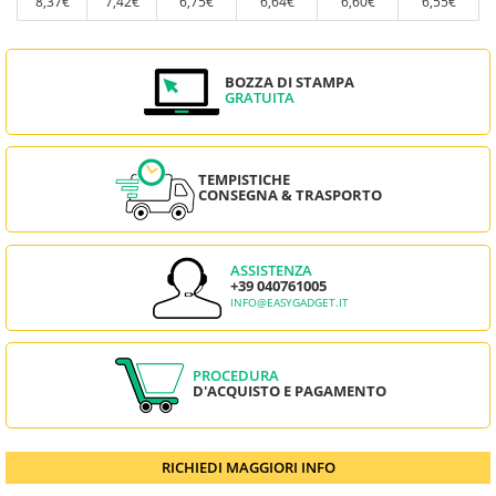
8,37€
7,42€
6,75€
6,64€
6,60€
6,55€
BOZZA DI STAMPA
GRATUITA
TEMPISTICHE
CONSEGNA & TRASPORTO
ASSISTENZA
+39 040761005
INFO@EASYGADGET.IT
PROCEDURA
D'ACQUISTO E PAGAMENTO
RICHIEDI MAGGIORI INFO