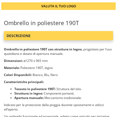
VALUTA IL TUO LOGO
Ombrello in poliestere 190T
DESCRIZIONE
Ombrello in poliestere 190T con struttura in legno
, progettato per l’uso
quotidiano e dotato di apertura manuale.
Dimensioni:
ø1270 x 965 mm
Materiale:
Poliestere 190T, legno
Colori Disponibili:
Bianco, Blu, Nero
Caratteristiche principali:
Tessuto in poliestere 190T:
Struttura del telo.
Struttura in legno:
Componenti portanti.
Apertura manuale:
Meccanismo tradizionale.
Indicato per la protezione dalla pioggia durante spostamenti e utilizzi
all’aperto.
Un ombrello funzionale ed essenziale, adatto come articolo per iniziative