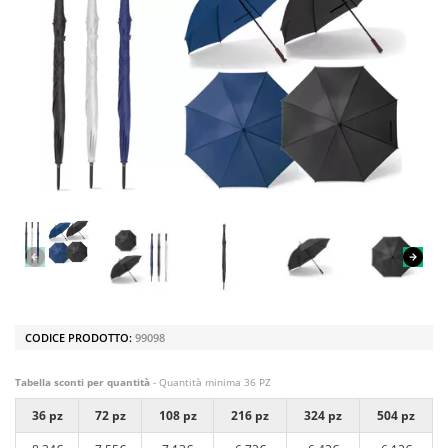
CODICE PRODOTTO:
99098
Tabella sconti per quantità
- Quantità minima 36 PZ
36 pz
72 pz
108 pz
216 pz
324 pz
504 pz