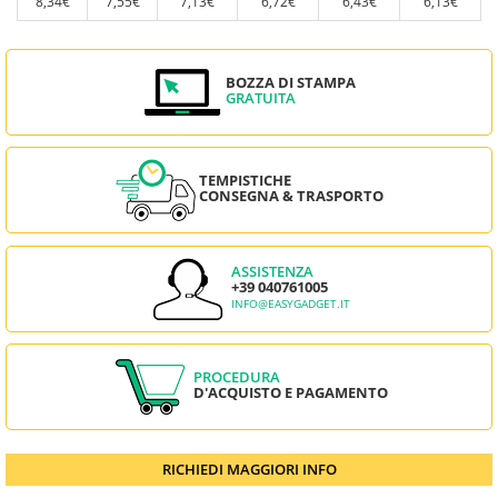
8,34€
7,55€
7,13€
6,72€
6,43€
6,13€
BOZZA DI STAMPA
GRATUITA
TEMPISTICHE
CONSEGNA & TRASPORTO
ASSISTENZA
+39 040761005
INFO@EASYGADGET.IT
PROCEDURA
D'ACQUISTO E PAGAMENTO
RICHIEDI MAGGIORI INFO