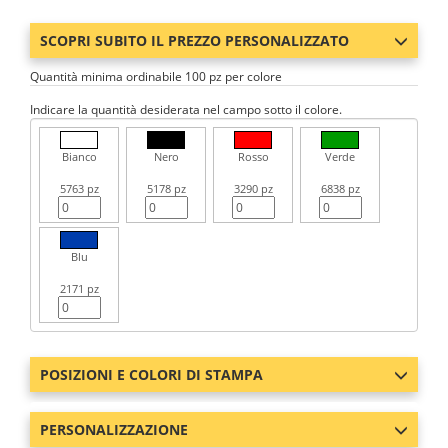
SCOPRI SUBITO IL PREZZO PERSONALIZZATO
Quantità minima ordinabile 100 pz per colore
Indicare la quantità desiderata nel campo sotto il colore.
Bianco
Nero
Rosso
Verde
5763 pz
5178 pz
3290 pz
6838 pz
Blu
2171 pz
POSIZIONI E COLORI DI STAMPA
PERSONALIZZAZIONE