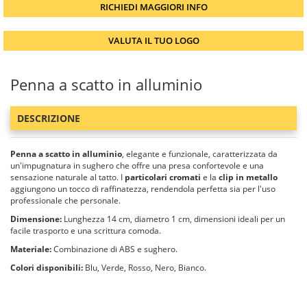
RICHIEDI MAGGIORI INFO
VALUTA IL TUO LOGO
Penna a scatto in alluminio
DESCRIZIONE
Penna a scatto in alluminio
, elegante e funzionale, caratterizzata da
un'impugnatura in sughero che offre una presa confortevole e una
sensazione naturale al tatto. I
particolari cromati
e la
clip in metallo
aggiungono un tocco di raffinatezza, rendendola perfetta sia per l'uso
professionale che personale.
Dimensione:
Lunghezza 14 cm, diametro 1 cm, dimensioni ideali per un
facile trasporto e una scrittura comoda.
Materiale:
Combinazione di ABS e sughero.
Colori disponibili:
Blu, Verde, Rosso, Nero, Bianco.