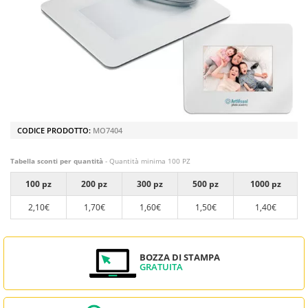
CODICE PRODOTTO:
MO7404
Tabella sconti per quantità
- Quantità minima 100 PZ
100 pz
200 pz
300 pz
500 pz
1000 pz
2,10€
1,70€
1,60€
1,50€
1,40€
BOZZA DI STAMPA
GRATUITA