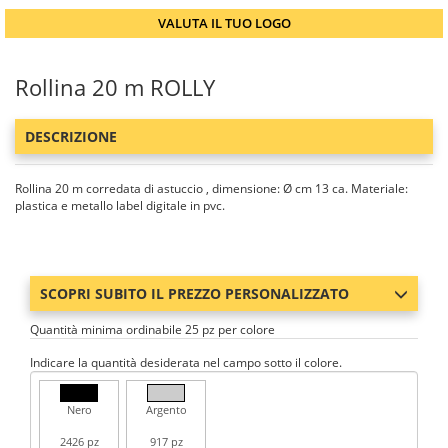
VALUTA IL TUO LOGO
Rollina 20 m ROLLY
DESCRIZIONE
Rollina 20 m corredata di astuccio , dimensione: Ø cm 13 ca. Materiale:
plastica e metallo label digitale in pvc.
SCOPRI SUBITO IL PREZZO PERSONALIZZATO
Quantità minima ordinabile 25 pz per colore
Indicare la quantità desiderata nel campo sotto il colore.
Nero
Argento
2426 pz
917 pz