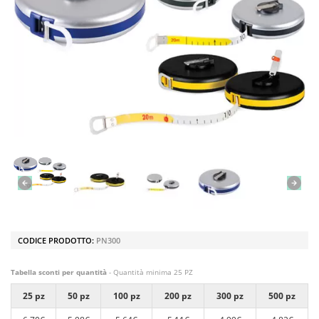
CODICE PRODOTTO:
PN300
Tabella sconti per quantità
- Quantità minima 25 PZ
25 pz
50 pz
100 pz
200 pz
300 pz
500 pz