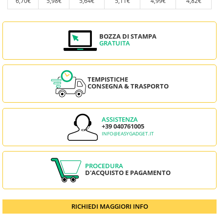
6,70€
5,98€
5,64€
5,11€
4,99€
4,82€
BOZZA DI STAMPA
GRATUITA
TEMPISTICHE
CONSEGNA & TRASPORTO
ASSISTENZA
+39 040761005
INFO@EASYGADGET.IT
PROCEDURA
D'ACQUISTO E PAGAMENTO
RICHIEDI MAGGIORI INFO