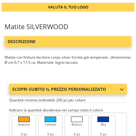
VALUTA IL TUO LOGO
Matite SILVERWOOD
DESCRIZIONE
Matita con finitura bicolore corpo silver fornite già temperate , dimensione:
Ø cm 0,7 x 17,5 ca. Materiale: legno laccato
SCOPRI SUBITO IL PREZZO PERSONALIZZATO
Quantità minima ordinabile 200 pz per colore
Indicare la quantità desiderata nel campo sotto il colore.
Arancio
Celeste
Bianco
Blu
0 pz
0 pz
0 pz
0 pz