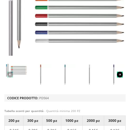
CODICE PRODOTTO:
PD564
Tabella sconti per quantità
- Quantità minima 200 PZ
200 pz
300 pz
500 pz
1000 pz
2000 pz
3000 pz