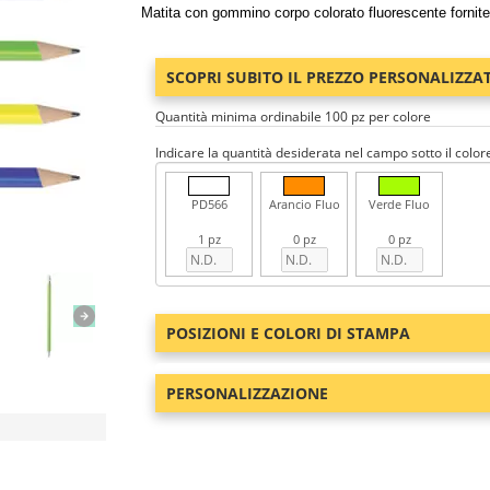
Matita con gommino corpo colorato fluorescente fornit
SCOPRI SUBITO IL PREZZO PERSONALIZZA
Quantità minima ordinabile 100 pz per colore
Indicare la quantità desiderata nel campo sotto il color
PD566
Arancio Fluo
Verde Fluo
1 pz
0 pz
0 pz
POSIZIONI E COLORI DI STAMPA
PERSONALIZZAZIONE