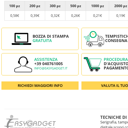
100 pz
200 pz
300 pz
500 pz
1000 pz
2000 pz
0,58€
0,39€
0,32€
0,26€
0,21€
0,19€
BOZZA DI STAMPA
TEMPISTIC
GRATUITA
CONSEGNA
ASSISTENZA
PROCEDURA
+39 040761005
D'ACQUISTO
PAGAMENT
INFO@EASYGADGET.IT
RICHIEDI MAGGIORI INFO
VALUTA IL TU
TECNICHE DI
Serigrafia, tampo
digitale scopri 