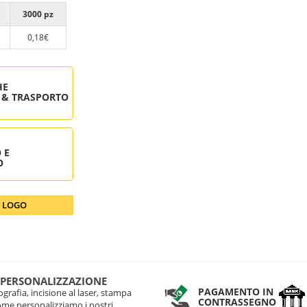
3000 pz
0,18€
HE
 & TRASPORTO
 E
O
O LOGO
 PERSONALIZZAZIONE
PAGAMENTO IN
grafia, incisione al laser, stampa
CONTRASSEGNO
come personalizziamo i nostri