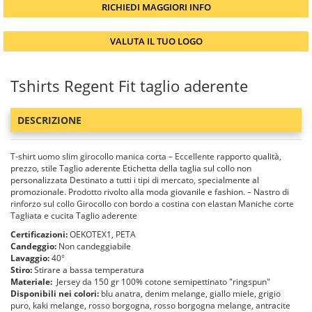
RICHIEDI MAGGIORI INFO
VALUTA IL TUO LOGO
Tshirts Regent Fit taglio aderente
DESCRIZIONE
T-shirt uomo slim girocollo manica corta – Eccellente rapporto qualità,
prezzo, stile Taglio aderente Etichetta della taglia sul collo non
personalizzata Destinato a tutti i tipi di mercato, specialmente al
promozionale. Prodotto rivolto alla moda giovanile e fashion. – Nastro di
rinforzo sul collo Girocollo con bordo a costina con elastan Maniche corte
Tagliata e cucita Taglio aderente
Certificazioni:
OEKOTEX1, PETA
Candeggio:
Non candeggiabile
Lavaggio:
40°
Stiro:
Stirare a bassa temperatura
Materiale:
Jersey da 150 gr 100% cotone semipettinato "ringspun"
Disponibili nei colori:
blu anatra, denim melange, giallo miele, grigio
puro, kaki melange, rosso borgogna, rosso borgogna melange, antracite