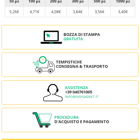
50 pz
100 pz
200 pz
300 pz
500 pz
1000 pz
5,26€
4,71€
4,08€
3,84€
3,56€
3,40€
BOZZA DI STAMPA
GRATUITA
TEMPISTICHE
CONSEGNA & TRASPORTO
ASSISTENZA
+39 040761005
INFO@EASYGADGET.IT
PROCEDURA
D'ACQUISTO E PAGAMENTO