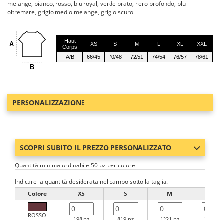
melange, bianco, rosso, blu royal, verde prato, nero profondo, blu
oltremare, grigio medio melange, grigio scuro
Haut
A
XS
S
M
L
XL
XXL
Corps
A/B
66/45
70/48
72/51
74/54
76/57
78/61
B
PERSONALIZZAZIONE
SCOPRI SUBITO IL PREZZO PERSONALIZZATO
Quantità minima ordinabile 50 pz per colore
Indicare la quantità desiderata nel campo sotto la taglia.
Colore
XS
S
M
L
ROSSO
198 pz
819 pz
1221 pz
2375 