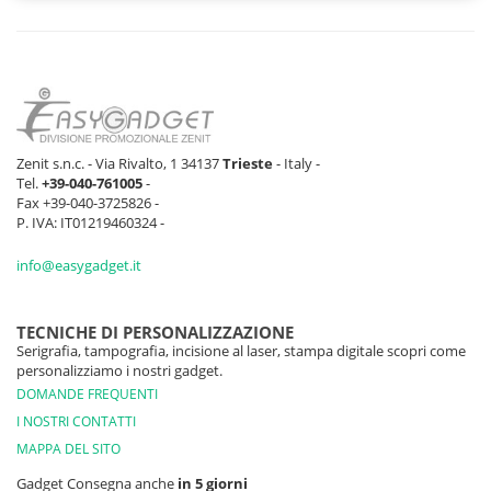
1731 pz
226 pz
821 pz
1057 
MELANGE
KAKI
1227 pz
2389 pz
3392 pz
3925 
MELANGE
ROSSO
564 pz
545 pz
1075 pz
1647 
Zenit s.n.c. - Via Rivalto, 1 34137
Trieste
- Italy -
VERDE PRATO
Tel.
+39-040-761005
-
0 pz
0 pz
0 pz
0 pz
Fax +39-040-3725826 -
P. IVA: IT01219460324 -
GRIGIO
1307 pz
200 pz
918 pz
1290 
SCURO
info@easygadget.it
GIALLO MIELE
0 pz
0 pz
0 pz
0 pz
TECNICHE DI PERSONALIZZAZIONE
Serigrafia, tampografia, incisione al laser, stampa digitale scopri come
BLU ANATRA
1 pz
0 pz
0 pz
0 pz
personalizziamo i nostri gadget.
DOMANDE FREQUENTI
NERO
844 pz
11242 pz
12712 pz
12690 
I NOSTRI CONTATTI
PROFONDO
MAPPA DEL SITO
ROSA ANTICO
0 pz
0 pz
0 pz
0 pz
Gadget Consegna anche
in 5 giorni