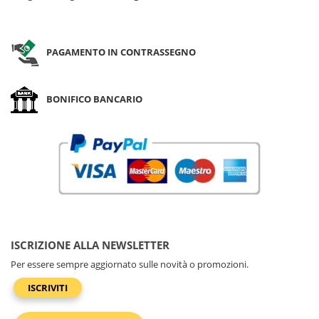
ACQUA
0 pz
0 pz
0 pz
0 pz
PAGAMENTO IN CONTRASSEGNO
DENIM
525 pz
1348 pz
3406 pz
1073 
MELANGE
CIELO
BONIFICO BANCARIO
954 pz
105 pz
1170 pz
1429 
MELANGE
BLU
1174 pz
3047 pz
10088 pz
8074 
OLTREMARE
ISCRIZIONE ALLA NEWSLETTER
Per essere sempre aggiornato sulle novità o promozioni.
ISCRIVITI