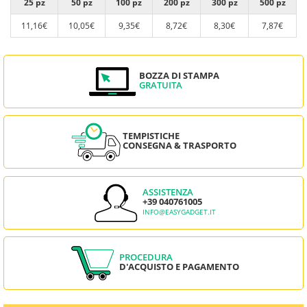
25 pz
50 pz
100 pz
200 pz
300 pz
500 pz
11,16€
10,05€
9,35€
8,72€
8,30€
7,87€
BOZZA DI STAMPA
GRATUITA
TEMPISTICHE
CONSEGNA & TRASPORTO
ASSISTENZA
+39 040761005
INFO@EASYGADGET.IT
PROCEDURA
D'ACQUISTO E PAGAMENTO