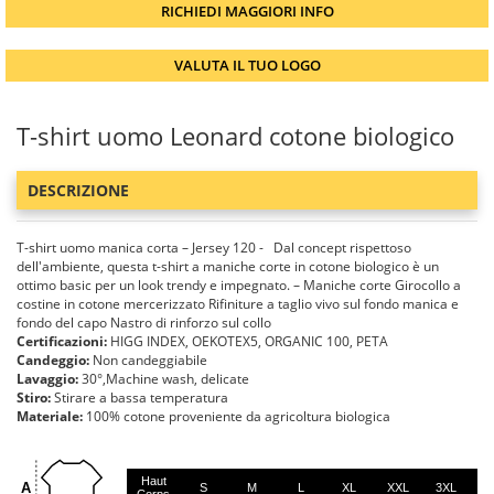
RICHIEDI MAGGIORI INFO
VALUTA IL TUO LOGO
T-shirt uomo Leonard cotone biologico
DESCRIZIONE
T-shirt uomo manica corta – Jersey 120 - Dal concept rispettoso
dell'ambiente, questa t-shirt a maniche corte in cotone biologico è un
ottimo basic per un look trendy e impegnato. – Maniche corte Girocollo a
costine in cotone mercerizzato Rifiniture a taglio vivo sul fondo manica e
fondo del capo Nastro di rinforzo sul collo
Certificazioni:
HIGG INDEX, OEKOTEX5, ORGANIC 100, PETA
Candeggio:
Non candeggiabile
Lavaggio:
30°,Machine wash, delicate
Stiro:
Stirare a bassa temperatura
Materiale:
100% cotone proveniente da agricoltura biologica
Haut
A
S
M
L
XL
XXL
3XL
4