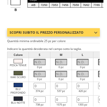
Corps
A/B
72/50
73/53
74/56
75/59
76/62
77/65
78
B
SCOPRI SUBITO IL PREZZO PERSONALIZZATO
Quantità minima ordinabile 25 pz per colore
Indicare la quantità desiderata nel campo sotto la taglia.
Colore
S
M
L
XL
PESCA TENUE
0 pz
0 pz
0 pz
0 pz
KAKI SCURO
0 pz
0 pz
0 pz
0 pz
BLU
374 pz
537 pz
420 pz
544 p
PROFONDO
BLU NOTTE
738 pz
1575 pz
1355 pz
1096 