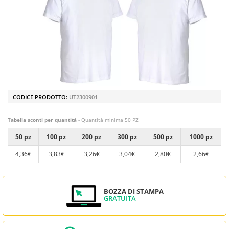
CODICE PRODOTTO:
UT2300901
Tabella sconti per quantità
- Quantità minima 50 PZ
50 pz
100 pz
200 pz
300 pz
500 pz
1000 pz
4,36€
3,83€
3,26€
3,04€
2,80€
2,66€
BOZZA DI STAMPA
GRATUITA