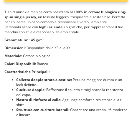
T-shirt unisex a manica corta realizzata al
100% in cotone biologico ring-
spun single jersey
, un tessuto leggero, traspirante e sostenibile. Perfetta
per chi cerca un capo comodo e responsabile verso l'ambiente.
Personalizzabile con
loghi aziendali
o grafiche, per rappresentare il tuo
marchio con stile e responsabilità ambientale.
Grammatura:
145 g/m²
Dimensioni:
Disponibile dalla XS alla XXL
Materiale:
Cotone biologico
Colori Disponibili:
Bianco
Caratteristiche Principali:
Colletto doppio strato a costine:
Per una maggiore durata e un
look definito.
Cuciture doppie:
Rafforzano il colletto e migliorano la resistenza
del capo.
Nastro di rinforzo al collo:
Aggiunge comfort e resistenza alla t-
shirt.
Struttura con cuciture laterali:
Garantisce una vestibilità moderna
e lineare.