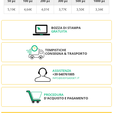
50 pz
100 pz
200 pz
300 pz
500 pz
1000 pz
5,19€
4,64€
4,01€
3,77€
3,50€
3,34€
BOZZA DI STAMPA
GRATUITA
TEMPISTICHE
CONSEGNA & TRASPORTO
ASSISTENZA
+39 040761005
INFO@EASYGADGET.IT
PROCEDURA
D'ACQUISTO E PAGAMENTO