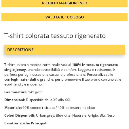
RICHIEDI MAGGIORI INFO
VALUTA IL TUO LOGO
T-shirt colorata tessuto rigenerato
DESCRIZIONE
T-shirt unisex a manica corta realizzata al
100% in tessuto rigenerato
single jersey
, unendo sostenibilità e comfort. Leggera e resistente, è
perfetta per ogni occasione casual o professionale. Personalizzabile
con
loghi aziendali
o grafiche, per promuovere il tuo brand con uno stile
eco-friendly e moderno.
Grammatura:
145 g/m²
Dimensioni:
Disponibile dalla XS alla XXL
Materiale:
60% cotone riciclato / 40% poliestere riciclato
Colori Disponibili:
Urban grey, Blu-notte, Naturale, Grigio, Blu, Nero
Caratteristiche Principali: