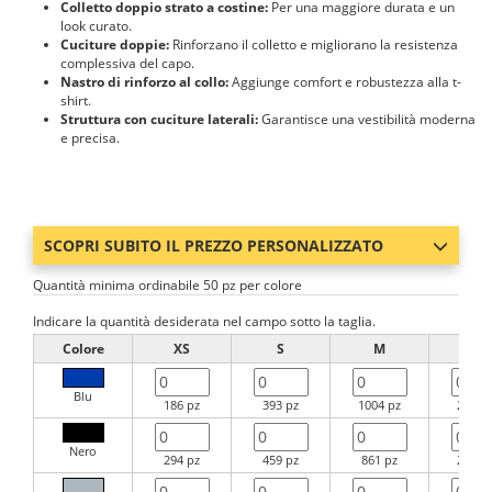
Colletto doppio strato a costine:
Per una maggiore durata e un
look curato.
Cuciture doppie:
Rinforzano il colletto e migliorano la resistenza
complessiva del capo.
Nastro di rinforzo al collo:
Aggiunge comfort e robustezza alla t-
shirt.
Struttura con cuciture laterali:
Garantisce una vestibilità moderna
e precisa.
SCOPRI SUBITO IL PREZZO PERSONALIZZATO
Quantità minima ordinabile 50 pz per colore
Indicare la quantità desiderata nel campo sotto la taglia.
Colore
XS
S
M
L
Blu
186 pz
393 pz
1004 pz
2091 
Nero
294 pz
459 pz
861 pz
2886 