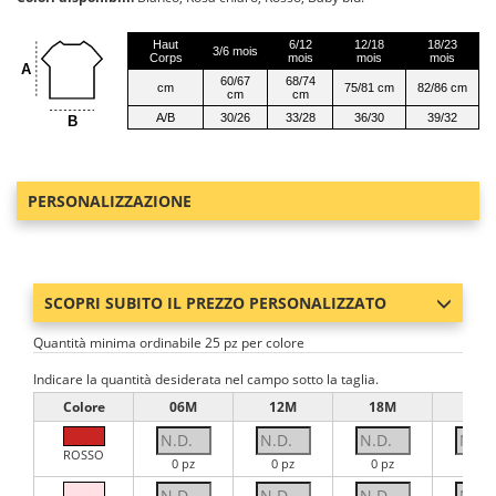
Haut
6/12
12/18
18/23
3/6 mois
Corps
mois
mois
mois
A
60/67
68/74
cm
75/81 cm
82/86 cm
cm
cm
A/B
30/26
33/28
36/30
39/32
B
PERSONALIZZAZIONE
SCOPRI SUBITO IL PREZZO PERSONALIZZATO
Quantità minima ordinabile 25 pz per colore
Indicare la quantità desiderata nel campo sotto la taglia.
Colore
06M
12M
18M
23M
ROSSO
0 pz
0 pz
0 pz
0 pz