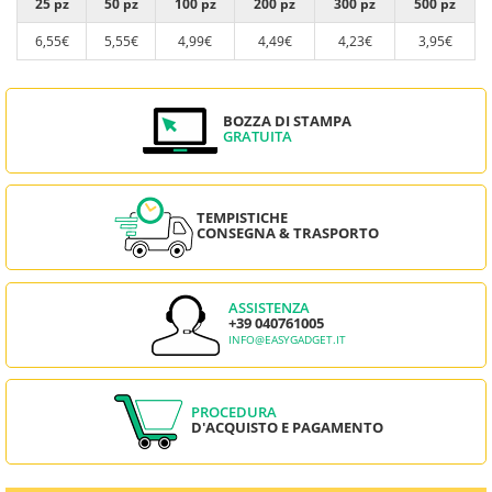
25 pz
50 pz
100 pz
200 pz
300 pz
500 pz
6,55€
5,55€
4,99€
4,49€
4,23€
3,95€
BOZZA DI STAMPA
GRATUITA
TEMPISTICHE
CONSEGNA & TRASPORTO
ASSISTENZA
+39 040761005
INFO@EASYGADGET.IT
PROCEDURA
D'ACQUISTO E PAGAMENTO