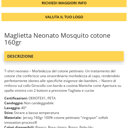
RICHIEDI MAGGIORI INFO
VALUTA IL TUO LOGO
Maglietta Neonato Mosquito cotone
160gr
DESCRIZIONE
T-shirt neonato – Morbidezza del cotone pettinato. Un trattamento del
cotone che conferisce una straordinaria morbidezza al capo, rendendolo
perfettamente idoneo alle specifiche esigenze dei bambini. – Nastro di
rinforzo sul collo Girocollo con bordo a costina Maniche corte Apertura su
spalla sinistra con 2 bottoni a pressione Tagliata e cucita
Certificazioni:
OEKOTEX1, PETA
Candeggio:
Non candeggiabile
Lavaggio:
40°
Stiro:
Stirare a bassa temperatura
Materiale:
Jersey 160gr 100% cotone pettinato "ringspun" softek
innovation process®
Colori disponibili:
Bianco, Rosa chiaro, Rosso, Baby blu.