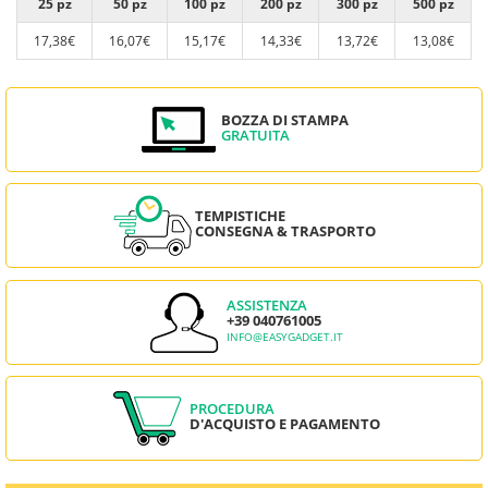
25 pz
50 pz
100 pz
200 pz
300 pz
500 pz
17,38€
16,07€
15,17€
14,33€
13,72€
13,08€
BOZZA DI STAMPA
GRATUITA
TEMPISTICHE
CONSEGNA & TRASPORTO
ASSISTENZA
+39 040761005
INFO@EASYGADGET.IT
PROCEDURA
D'ACQUISTO E PAGAMENTO