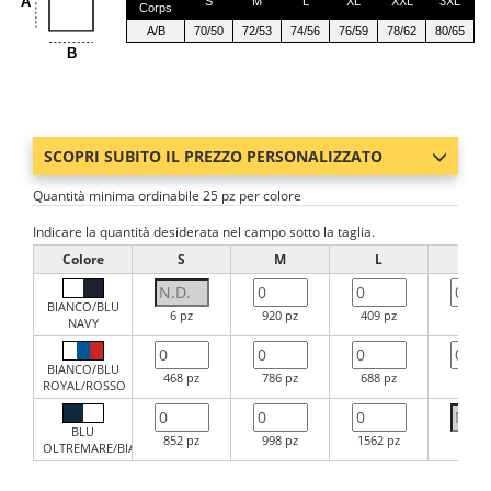
A
S
M
L
XL
XXL
3XL
Corps
A/B
70/50
72/53
74/56
76/59
78/62
80/65
B
SCOPRI SUBITO IL PREZZO PERSONALIZZATO
Quantità minima ordinabile 25 pz per colore
Indicare la quantità desiderata nel campo sotto la taglia.
Colore
S
M
L
XL
BIANCO/BLU
6 pz
920 pz
409 pz
589 p
NAVY
BIANCO/BLU
468 pz
786 pz
688 pz
641 p
ROYAL/ROSSO
BLU
852 pz
998 pz
1562 pz
1 pz
OLTREMARE/BIANCO