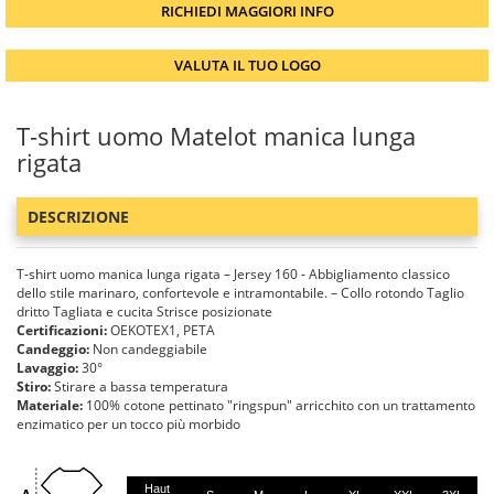
RICHIEDI MAGGIORI INFO
VALUTA IL TUO LOGO
T-shirt uomo Matelot manica lunga
rigata
DESCRIZIONE
T-shirt uomo manica lunga rigata – Jersey 160 - Abbigliamento classico
dello stile marinaro, confortevole e intramontabile. – Collo rotondo Taglio
dritto Tagliata e cucita Strisce posizionate
Certificazioni:
OEKOTEX1, PETA
Candeggio:
Non candeggiabile
Lavaggio:
30°
Stiro:
Stirare a bassa temperatura
Materiale:
100% cotone pettinato "ringspun" arricchito con un trattamento
enzimatico per un tocco più morbido
Haut