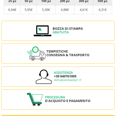
25 pz
50 pz
100 pz
200 pz
300 pz
500 pz
6,94€
5,95€
5,39€
4,88€
4,61€
4,31€
BOZZA DI STAMPA
GRATUITA
TEMPISTICHE
CONSEGNA & TRASPORTO
ASSISTENZA
+39 040761005
INFO@EASYGADGET.IT
PROCEDURA
D'ACQUISTO E PAGAMENTO