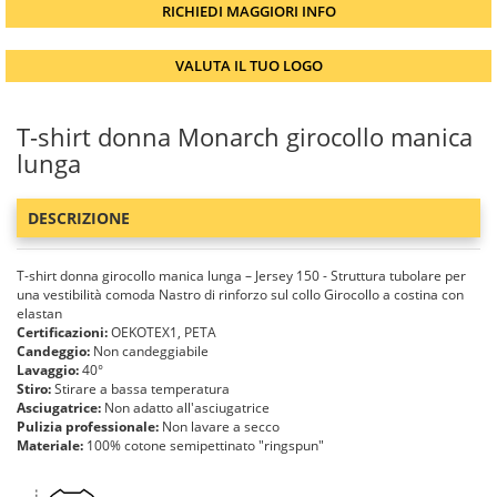
RICHIEDI MAGGIORI INFO
VALUTA IL TUO LOGO
T-shirt donna Monarch girocollo manica
lunga
DESCRIZIONE
T-shirt donna girocollo manica lunga – Jersey 150 - Struttura tubolare per
una vestibilità comoda Nastro di rinforzo sul collo Girocollo a costina con
elastan
Certificazioni:
OEKOTEX1, PETA
Candeggio:
Non candeggiabile
Lavaggio:
40°
Stiro:
Stirare a bassa temperatura
Asciugatrice:
Non adatto all'asciugatrice
Pulizia professionale:
Non lavare a secco
Materiale:
100% cotone semipettinato "ringspun"