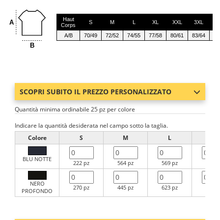
Haut
A
S
M
L
XL
XXL
3XL
4
Corps
A/B
70/49
72/52
74/55
77/58
80/61
83/64
86
B
SCOPRI SUBITO IL PREZZO PERSONALIZZATO
Quantità minima ordinabile 25 pz per colore
Indicare la quantità desiderata nel campo sotto la taglia.
Colore
S
M
L
XL
BLU NOTTE
222 pz
564 pz
569 pz
411 p
NERO
270 pz
445 pz
623 pz
398 p
PROFONDO