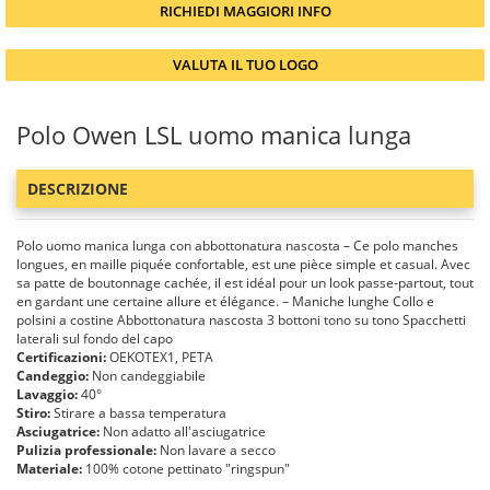
RICHIEDI MAGGIORI INFO
VALUTA IL TUO LOGO
Polo Owen LSL uomo manica lunga
DESCRIZIONE
Polo uomo manica lunga con abbottonatura nascosta – Ce polo manches
longues, en maille piquée confortable, est une pièce simple et casual. Avec
sa patte de boutonnage cachée, il est idéal pour un look passe-partout, tout
en gardant une certaine allure et élégance. – Maniche lunghe Collo e
polsini a costine Abbottonatura nascosta 3 bottoni tono su tono Spacchetti
laterali sul fondo del capo
Certificazioni:
OEKOTEX1, PETA
Candeggio:
Non candeggiabile
Lavaggio:
40°
Stiro:
Stirare a bassa temperatura
Asciugatrice:
Non adatto all'asciugatrice
Pulizia professionale:
Non lavare a secco
Materiale:
100% cotone pettinato "ringspun"