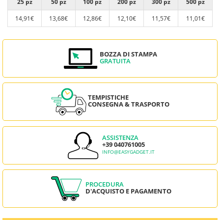
25 pz
50 pz
100 pz
200 pz
300 pz
500 pz
14,91€
13,68€
12,86€
12,10€
11,57€
11,01€
BOZZA DI STAMPA
GRATUITA
TEMPISTICHE
CONSEGNA & TRASPORTO
ASSISTENZA
+39 040761005
INFO@EASYGADGET.IT
PROCEDURA
D'ACQUISTO E PAGAMENTO