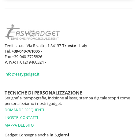
NERO
533 pz
24 pz
596 pz
182 p
DENIM
0 pz
0 pz
0 pz
0 pz
BLU NAVY
702 pz
43 pz
64 pz
101 p
PRO
Zenit s.n.c. - Via Rivalto, 1 34137
Trieste
- Italy -
Tel.
+39-040-761005
-
Fax +39-040-3725826 -
ROSSO
1090 pz
2029 pz
1659 pz
1080 
P. IVA: IT01219460324 -
SABBIA
info@easygadget.it
129 pz
1052 pz
1630 pz
895 p
CIELO
291 pz
323 pz
263 pz
287 p
TECNICHE DI PERSONALIZZAZIONE
Serigrafia, tampografia, incisione al laser, stampa digitale scopri come
personalizziamo i nostri gadget.
DOMANDE FREQUENTI
I NOSTRI CONTATTI
MAPPA DEL SITO
Gadget Consegna anche
in 5 giorni