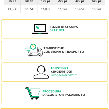
25 pz
50 pz
100 pz
200 pz
300 pz
500 pz
13,86€
12,65€
11,87€
11,14€
10,65€
10,14€
BOZZA DI STAMPA
GRATUITA
TEMPISTICHE
CONSEGNA & TRASPORTO
ASSISTENZA
+39 040761005
INFO@EASYGADGET.IT
PROCEDURA
D'ACQUISTO E PAGAMENTO