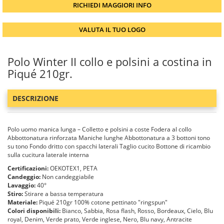
RICHIEDI MAGGIORI INFO
VALUTA IL TUO LOGO
Polo Winter II collo e polsini a costina in
Piqué 210gr.
DESCRIZIONE
Polo uomo manica lunga – Colletto e polsini a coste Fodera al collo
Abbottonatura rinforzata Maniche lunghe Abbottonatura a 3 bottoni tono
su tono Fondo dritto con spacchi laterali Taglio cucito Bottone di ricambio
sulla cucitura laterale interna
Certificazioni:
OEKOTEX1, PETA
Candeggio:
Non candeggiabile
Lavaggio:
40°
Stiro:
Stirare a bassa temperatura
Materiale:
Piqué 210gr 100% cotone pettinato "ringspun"
Colori disponibili:
Bianco, Sabbia, Rosa flash, Rosso, Bordeaux, Cielo, Blu
royal, Denim, Verde prato, Verde inglese, Nero, Blu navy, Antracite