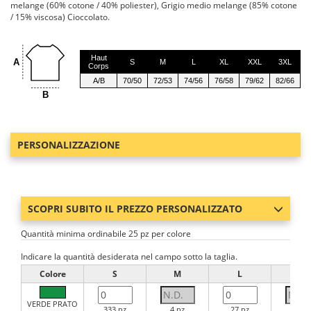
melange (60% cotone / 40% poliester), Grigio medio melange (85% cotone
/ 15% viscosa) Cioccolato.
Haut
A
S
M
L
XL
XXL
3XL
Corps
A/B
70/50
72/53
74/56
76/58
79/62
82/66
B
PERSONALIZZAZIONE
SCOPRI SUBITO IL PREZZO PERSONALIZZATO
Quantità minima ordinabile 25 pz per colore
Indicare la quantità desiderata nel campo sotto la taglia.
Colore
S
M
L
XL
VERDE PRATO
333 pz
4 pz
27 pz
0 pz