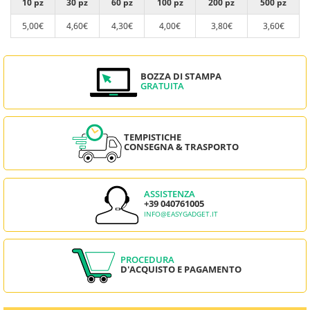
10 pz
30 pz
60 pz
100 pz
200 pz
500 pz
5,00€
4,60€
4,30€
4,00€
3,80€
3,60€
BOZZA DI STAMPA
GRATUITA
TEMPISTICHE
CONSEGNA & TRASPORTO
ASSISTENZA
+39 040761005
INFO@EASYGADGET.IT
PROCEDURA
D'ACQUISTO E PAGAMENTO