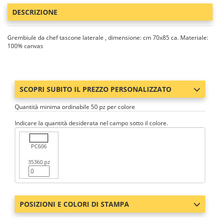
DESCRIZIONE
Grembiule da chef tascone laterale , dimensione: cm 70x85 ca. Materiale:
100% canvas
SCOPRI SUBITO IL PREZZO PERSONALIZZATO
Quantità minima ordinabile 50 pz per colore
Indicare la quantità desiderata nel campo sotto il colore.
PC606
35360 pz
POSIZIONI E COLORI DI STAMPA