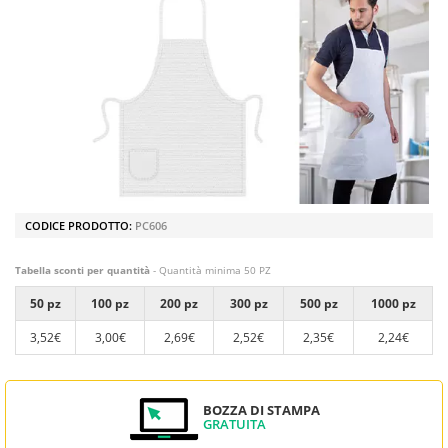
CODICE PRODOTTO:
PC606
Tabella sconti per quantità
- Quantità minima 50 PZ
50 pz
100 pz
200 pz
300 pz
500 pz
1000 pz
3,52€
3,00€
2,69€
2,52€
2,35€
2,24€
BOZZA DI STAMPA
GRATUITA