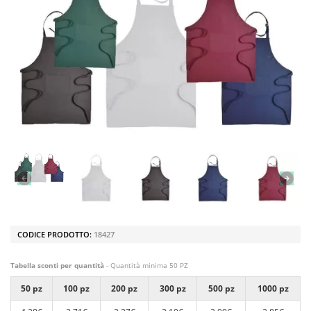
CODICE PRODOTTO:
18427
Tabella sconti per quantità
- Quantità minima 50 PZ
50 pz
100 pz
200 pz
300 pz
500 pz
1000 pz