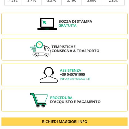
4,28€
3,71€
3,37€
3,19€
2,99€
2,85€
BOZZA DI STAMPA
GRATUITA
TEMPISTICHE
CONSEGNA & TRASPORTO
ASSISTENZA
+39 040761005
INFO@EASYGADGET.IT
PROCEDURA
D'ACQUISTO E PAGAMENTO
RICHIEDI MAGGIORI INFO