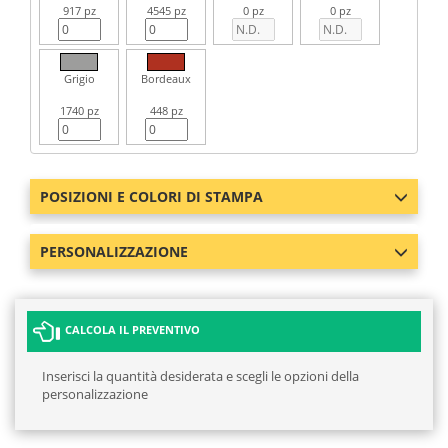
917 pz
4545 pz
0 pz
0 pz
Grigio
Bordeaux
1740 pz
448 pz
POSIZIONI E COLORI DI STAMPA
PERSONALIZZAZIONE
CALCOLA IL PREVENTIVO
Inserisci la quantità desiderata e scegli le opzioni della
personalizzazione