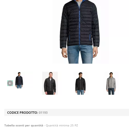
CODICE PRODOTTO:
01193
Tabella sconti per quantità
- Quantità minima 25 PZ