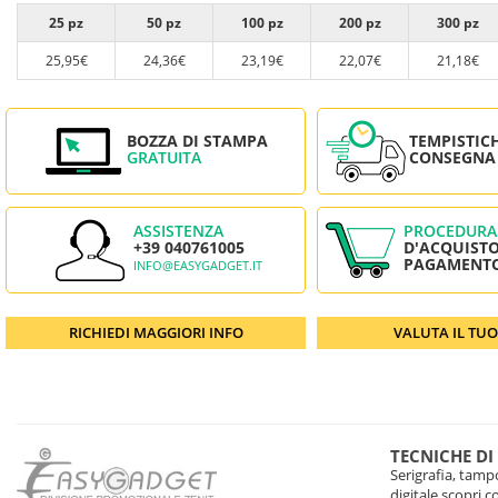
25 pz
50 pz
100 pz
200 pz
300 pz
25,95€
24,36€
23,19€
22,07€
21,18€
BOZZA DI STAMPA
TEMPISTIC
GRATUITA
CONSEGNA
ASSISTENZA
PROCEDURA
+39 040761005
D'ACQUISTO
PAGAMENT
INFO@EASYGADGET.IT
RICHIEDI MAGGIORI INFO
VALUTA IL TU
TECNICHE DI
Serigrafia, tampo
digitale scopri 