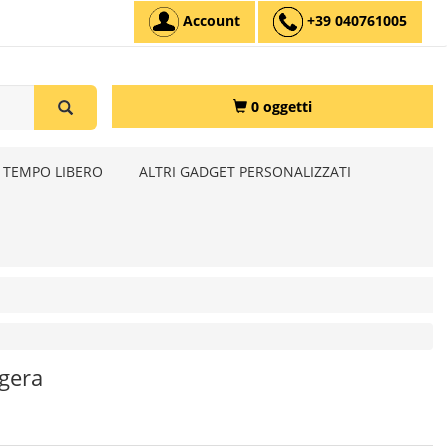
Account
+39 040761005
0 oggetti
 TEMPO LIBERO
ALTRI GADGET PERSONALIZZATI
ggera