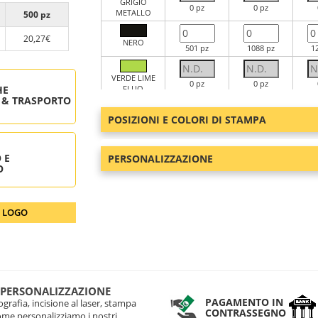
GRIGIO
0 pz
0 pz
METALLO
500 pz
20,27€
NERO
501 pz
1088 pz
1
VERDE LIME
0 pz
0 pz
HE
FLUO
 & TRASPORTO
POSIZIONI E COLORI DI STAMPA
BLU NAVY
565 pz
2020 pz
1
PRO
 E
PERSONALIZZAZIONE
O
O LOGO
 PERSONALIZZAZIONE
PAGAMENTO IN
grafia, incisione al laser, stampa
CONTRASSEGNO
come personalizziamo i nostri