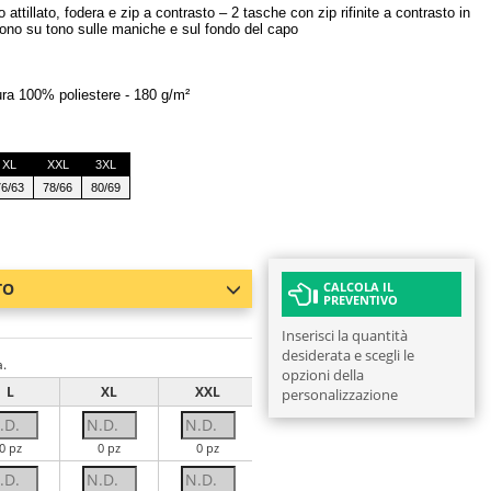
ttillato, fodera e zip a contrasto – 2 tasche con zip rifinite a contrasto in
e tono su tono sulle maniche e sul fondo del capo
ra 100% poliestere - 180 g/m²
XL
XXL
3XL
76/63
78/66
80/69
TO
CALCOLA IL
PREVENTIVO
Inserisci la quantità
desiderata e scegli le
a.
opzioni della
L
XL
XXL
3XL
personalizzazione
0 pz
0 pz
0 pz
0 pz