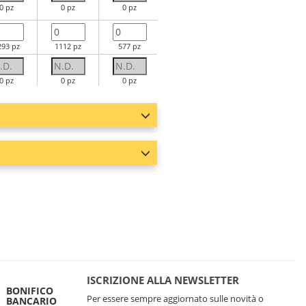
0 pz
0 pz
0 pz
0 pz
293 pz
1112 pz
577 pz
335 pz
0 pz
0 pz
0 pz
0 pz
177 pz
1276 pz
813 pz
495 pz
ISCRIZIONE ALLA NEWSLETTER
BONIFICO
Per essere sempre aggiornato sulle novità o
BANCARIO