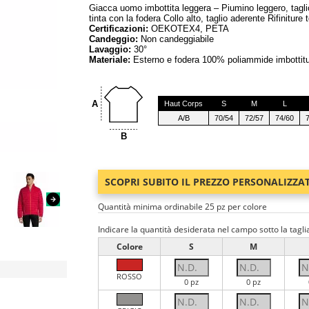
Giacca uomo imbottita leggera – Piumino leggero, taglio a
tinta con la fodera Collo alto, taglio aderente Rifinitur
Certificazioni:
OEKOTEX4, PETA
Candeggio:
Non candeggiabile
Lavaggio:
30°
Materiale:
Esterno e fodera 100% poliammide imbottitu
A
Haut Corps
S
M
L
A/B
70/54
72/57
74/60
B
SCOPRI SUBITO IL PREZZO PERSONALIZZA
Quantità minima ordinabile 25 pz per colore
Indicare la quantità desiderata nel campo sotto la tagli
Colore
S
M
ROSSO
0 pz
0 pz