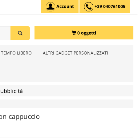
Account
+39 040761005
0 oggetti
 TEMPO LIBERO
ALTRI GADGET PERSONALIZZATI
ubblicità
con cappuccio