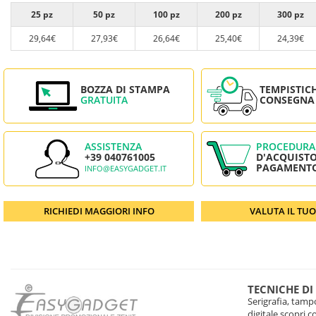
25 pz
50 pz
100 pz
200 pz
300 pz
29,64€
27,93€
26,64€
25,40€
24,39€
BOZZA DI STAMPA
TEMPISTIC
GRATUITA
CONSEGNA
ASSISTENZA
PROCEDURA
+39 040761005
D'ACQUISTO
PAGAMENT
INFO@EASYGADGET.IT
RICHIEDI MAGGIORI INFO
VALUTA IL TU
TECNICHE DI
Serigrafia, tampo
digitale scopri 