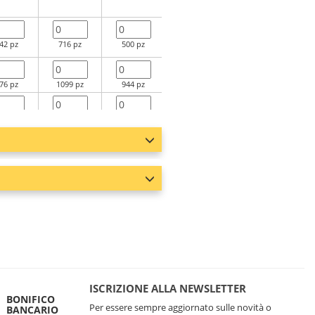
42 pz
716 pz
500 pz
275 pz
146 pz
76 pz
1099 pz
944 pz
575 pz
112 pz
269 pz
5613 pz
3699 pz
1569 pz
522 pz
122 pz
4807 pz
3450 pz
1499 pz
730 pz
27 pz
399 pz
238 pz
3 pz
31 pz
ISCRIZIONE ALLA NEWSLETTER
BONIFICO
Per essere sempre aggiornato sulle novità o
BANCARIO