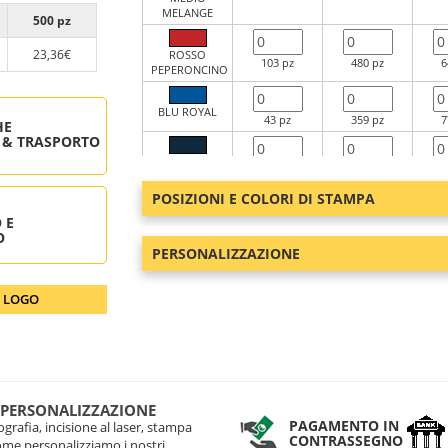
MELANGE
500 pz
23,36€
ROSSO
103 pz
480 pz
6
PEPERONCINO
BLU ROYAL
43 pz
359 pz
7
HE
 & TRASPORTO
BLU
247 pz
1527 pz
4
OLTREMARE
POSIZIONI E COLORI DI STAMPA
NERO
 E
299 pz
1800 pz
6
O
PERSONALIZZAZIONE
BIANCO
27 pz
95 pz
2
O LOGO
 PERSONALIZZAZIONE
PAGAMENTO IN
grafia, incisione al laser, stampa
CONTRASSEGNO
come personalizziamo i nostri