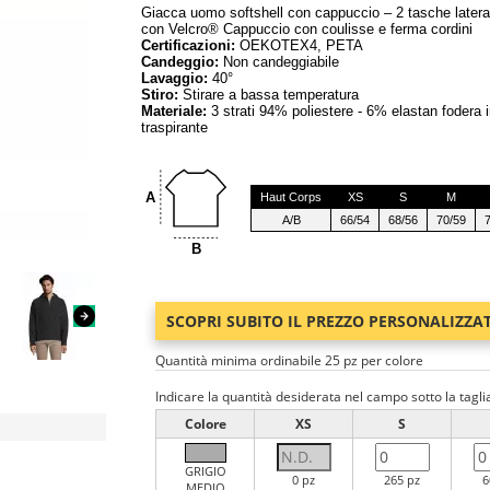
Giacca uomo softshell con cappuccio – 2 tasche laterali 
con Velcro® Cappuccio con coulisse e ferma cordini
Certificazioni:
OEKOTEX4, PETA
Candeggio:
Non candeggiabile
Lavaggio:
40°
Stiro:
Stirare a bassa temperatura
Materiale:
3 strati 94% poliestere - 6% elastan fodera
traspirante
A
Haut Corps
XS
S
M
A/B
66/54
68/56
70/59
B
SCOPRI SUBITO IL PREZZO PERSONALIZZA
Quantità minima ordinabile 25 pz per colore
Indicare la quantità desiderata nel campo sotto la tagli
Colore
XS
S
GRIGIO
0 pz
265 pz
6
MEDIO