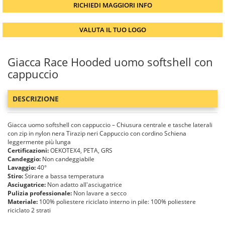
RICHIEDI MAGGIORI INFO
VALUTA IL TUO LOGO
Giacca Race Hooded uomo softshell con
cappuccio
DESCRIZIONE
Giacca uomo softshell con cappuccio – Chiusura centrale e tasche laterali
con zip in nylon nera Tirazip neri Cappuccio con cordino Schiena
leggermente più lunga
Certificazioni:
OEKOTEX4, PETA, GRS
Candeggio:
Non candeggiabile
Lavaggio:
40°
Stiro:
Stirare a bassa temperatura
Asciugatrice:
Non adatto all'asciugatrice
Pulizia professionale:
Non lavare a secco
Materiale:
100% poliestere riciclato interno in pile: 100% poliestere
riciclato 2 strati