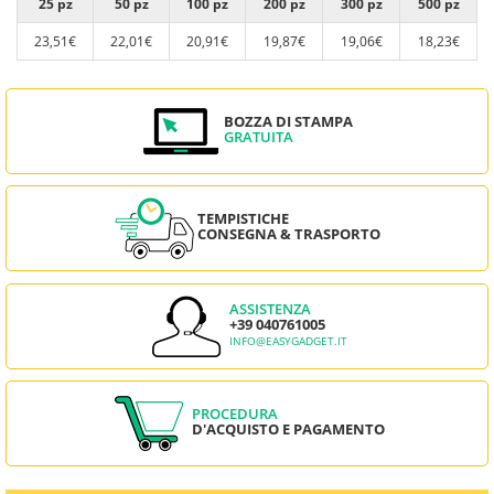
25 pz
50 pz
100 pz
200 pz
300 pz
500 pz
23,51€
22,01€
20,91€
19,87€
19,06€
18,23€
BOZZA DI STAMPA
GRATUITA
TEMPISTICHE
CONSEGNA & TRASPORTO
ASSISTENZA
+39 040761005
INFO@EASYGADGET.IT
PROCEDURA
D'ACQUISTO E PAGAMENTO