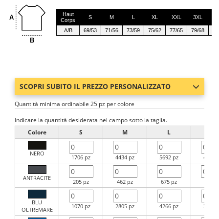
Haut
A
S
M
L
XL
XXL
3XL
4
Corps
A/B
69/53
71/56
73/59
75/62
77/65
79/68
81
B
SCOPRI SUBITO IL PREZZO PERSONALIZZATO
Quantità minima ordinabile 25 pz per colore
Indicare la quantità desiderata nel campo sotto la taglia.
Colore
S
M
L
XL
NERO
1706 pz
4434 pz
5692 pz
4397 
ANTRACITE
205 pz
462 pz
675 pz
789 p
BLU
1070 pz
2805 pz
4266 pz
3426 
OLTREMARE