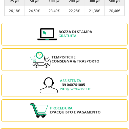
25 pz
50 pz
100 pz
200 pz
300 pz
500 pz
26,18€
24,59€
23,40€
22,28€
21,38€
20,46€
BOZZA DI STAMPA
GRATUITA
TEMPISTICHE
CONSEGNA & TRASPORTO
ASSISTENZA
+39 040761005
INFO@EASYGADGET.IT
PROCEDURA
D'ACQUISTO E PAGAMENTO