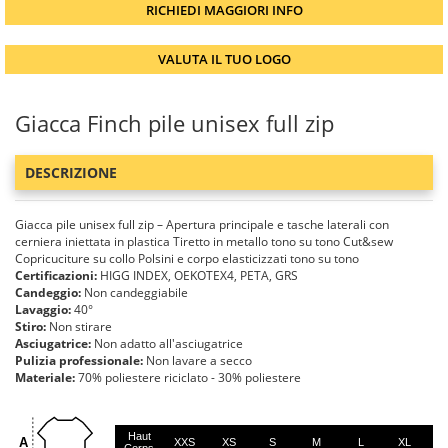
RICHIEDI MAGGIORI INFO
VALUTA IL TUO LOGO
Giacca Finch pile unisex full zip
DESCRIZIONE
Giacca pile unisex full zip – Apertura principale e tasche laterali con
cerniera iniettata in plastica Tiretto in metallo tono su tono Cut&sew
Copricuciture su collo Polsini e corpo elasticizzati tono su tono
Certificazioni:
HIGG INDEX, OEKOTEX4, PETA, GRS
Candeggio:
Non candeggiabile
Lavaggio:
40°
Stiro:
Non stirare
Asciugatrice:
Non adatto all'asciugatrice
Pulizia professionale:
Non lavare a secco
Materiale:
70% poliestere riciclato - 30% poliestere
Haut
A
XXS
XS
S
M
L
XL
X