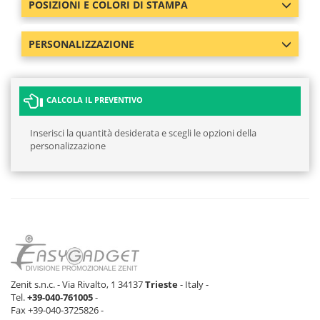
POSIZIONI E COLORI DI STAMPA
716 pz
1125 pz
1245 pz
855 p
BLU ROYAL
586 pz
1098 pz
847 pz
1081 
PERSONALIZZAZIONE
NERO
3635 pz
4859 pz
4762 pz
3682 
CALCOLA IL PREVENTIVO
BLU NAVY
3950 pz
5672 pz
3978 pz
2939 
PRO
Inserisci la quantità desiderata e scegli le opzioni della
personalizzazione
Zenit s.n.c. - Via Rivalto, 1 34137
Trieste
- Italy -
Tel.
+39-040-761005
-
Fax +39-040-3725826 -