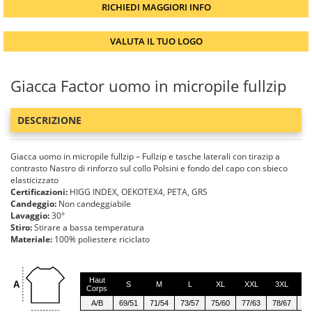
RICHIEDI MAGGIORI INFO
VALUTA IL TUO LOGO
Giacca Factor uomo in micropile fullzip
DESCRIZIONE
Giacca uomo in micropile fullzip – Fullzip e tasche laterali con tirazip a
contrasto Nastro di rinforzo sul collo Polsini e fondo del capo con sbieco
elasticizzato
Certificazioni:
HIGG INDEX, OEKOTEX4, PETA, GRS
Candeggio:
Non candeggiabile
Lavaggio:
30°
Stiro:
Stirare a bassa temperatura
Materiale:
100% poliestere riciclato
Haut
A
S
M
L
XL
XXL
3XL
4
Corps
A/B
69/51
71/54
73/57
75/60
77/63
78/67
79