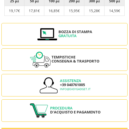
25 pz
50 pz
100 pz
200 pz
300 pz
500 pz
19,17€
17,81€
16,85€
15,95€
15,28€
14,59€
BOZZA DI STAMPA
GRATUITA
TEMPISTICHE
CONSEGNA & TRASPORTO
ASSISTENZA
+39 040761005
INFO@EASYGADGET.IT
PROCEDURA
D'ACQUISTO E PAGAMENTO