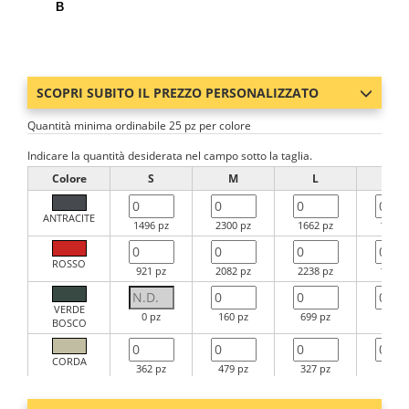
B
SCOPRI SUBITO IL PREZZO PERSONALIZZATO
Quantità minima ordinabile 25 pz per colore
Indicare la quantità desiderata nel campo sotto la taglia.
Colore
S
M
L
XL
ANTRACITE
1496 pz
2300 pz
1662 pz
1575 
ROSSO
921 pz
2082 pz
2238 pz
1748 
VERDE
0 pz
160 pz
699 pz
759 p
BOSCO
CORDA
362 pz
479 pz
327 pz
444 p
ARANCIO