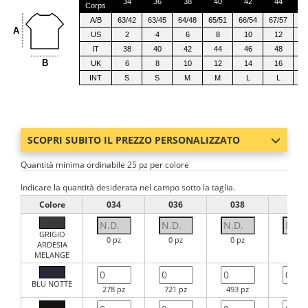
34
36
38
40
42
44
Corps
A/B
63/42
63/45
64/48
65/51
66/54
67/57
67
A
US
2
4
6
8
10
12
IT
38
40
42
44
46
48
B
UK
6
8
10
12
14
16
INT
S
S
M
M
L
L
SCOPRI SUBITO IL PREZZO PERSONALIZZATO
Quantità minima ordinabile 25 pz per colore
Indicare la quantità desiderata nel campo sotto la taglia.
Colore
034
036
038
040
GRIGIO
0 pz
0 pz
0 pz
0 pz
ARDESIA
MELANGE
BLU NOTTE
278 pz
721 pz
493 pz
560 p