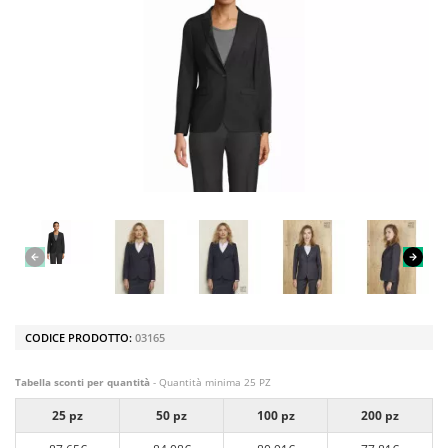
CODICE PRODOTTO:
03165
Tabella sconti per quantità
- Quantità minima 25 PZ
25 pz
50 pz
100 pz
200 pz