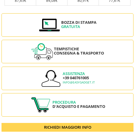
87,65€
84,08€
80,91€
77,81€
BOZZA DI STAMPA
GRATUITA
TEMPISTICHE
CONSEGNA & TRASPORTO
ASSISTENZA
+39 040761005
INFO@EASYGADGET.IT
PROCEDURA
D'ACQUISTO E PAGAMENTO
RICHIEDI MAGGIORI INFO