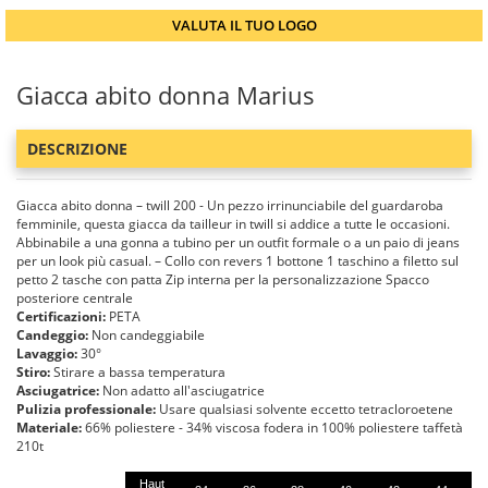
VALUTA IL TUO LOGO
Giacca abito donna Marius
DESCRIZIONE
Giacca abito donna – twill 200 - Un pezzo irrinunciabile del guardaroba
femminile, questa giacca da tailleur in twill si addice a tutte le occasioni.
Abbinabile a una gonna a tubino per un outfit formale o a un paio di jeans
per un look più casual. – Collo con revers 1 bottone 1 taschino a filetto sul
petto 2 tasche con patta Zip interna per la personalizzazione Spacco
posteriore centrale
Certificazioni:
PETA
Candeggio:
Non candeggiabile
Lavaggio:
30°
Stiro:
Stirare a bassa temperatura
Asciugatrice:
Non adatto all'asciugatrice
Pulizia professionale:
Usare qualsiasi solvente eccetto tetracloroetene
Materiale:
66% poliestere - 34% viscosa fodera in 100% poliestere taffetà
210t
Haut