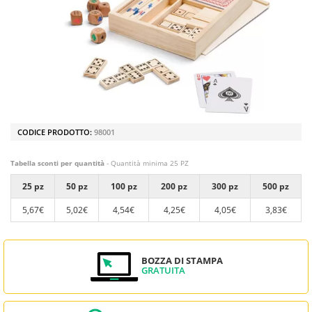
CODICE PRODOTTO:
98001
Tabella sconti per quantità
- Quantità minima 25 PZ
25 pz
50 pz
100 pz
200 pz
300 pz
500 pz
5,67€
5,02€
4,54€
4,25€
4,05€
3,83€
BOZZA DI STAMPA
GRATUITA